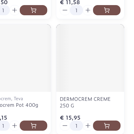
,50
€ 11,58
l
Aantal
crem, Teva
DERMOCREM CREME
ocrem Pot 400g
250 G
,15
€ 15,95
l
Aantal