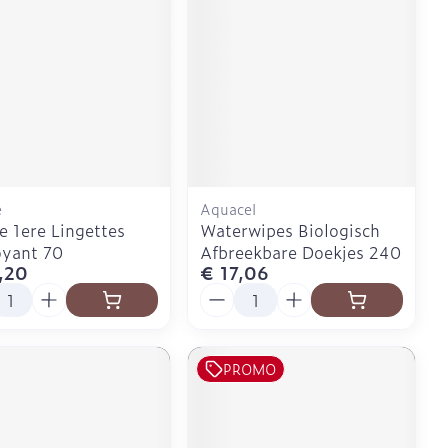
e
Aquacel
e 1ere Lingettes
Waterwipes Biologisch
oyant 70
Afbreekbare Doekjes 240
,20
€ 17,06
l
Aantal
PROMO