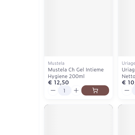
Mustela
Uriag
Mustela Ch Gel Intieme
Uriag
Hygiene 200ml
Nett
€ 12,50
€ 10
Aantal
Aanta