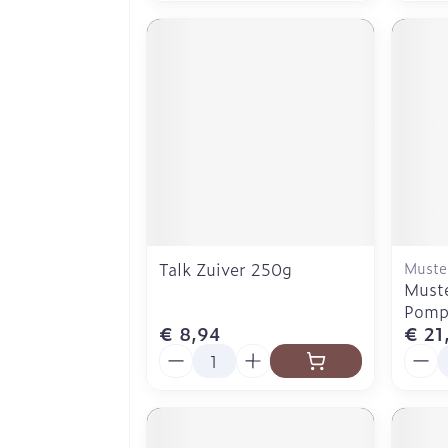
Talk Zuiver 250g
Muste
Muste
Pomp
€ 8,94
€ 21
Aantal
Aanta