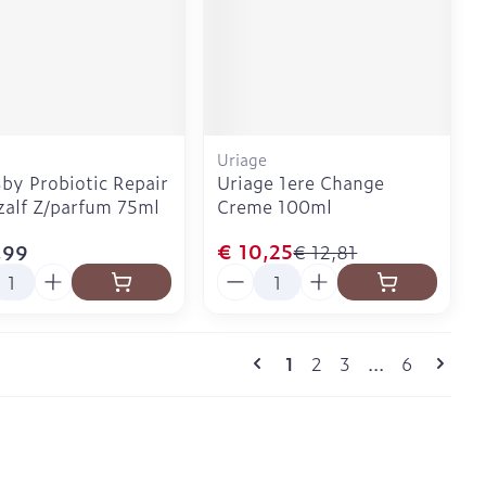
Uriage
by Probiotic Repair
Uriage 1ere Change
zalf Z/parfum 75ml
Creme 100ml
€ 10,25
,99
€ 12,81
l
Aantal
Pagina's
U lees momenteel pagi
Pagina
Pagina
Pagina
1
2
3
...
6