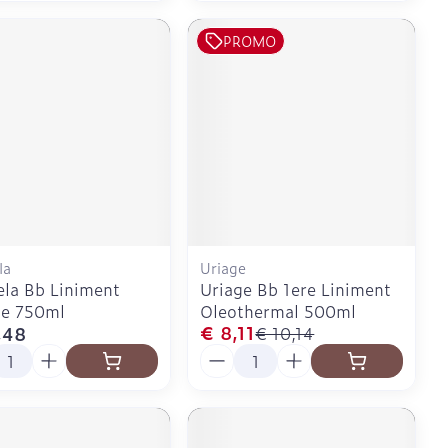
PROMO
la
Uriage
la Bb Liniment
Uriage Bb 1ere Liniment
e 750ml
Oleothermal 500ml
€ 8,11
,48
€ 10,14
l
Aantal