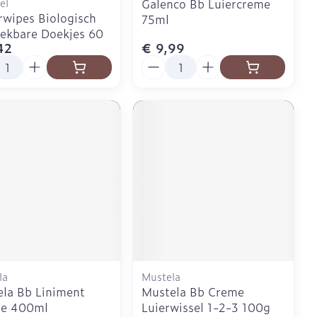
el
Galenco Bb Luiercreme
wipes Biologisch
75ml
ekbare Doekjes 60
42
€ 9,99
l
Aantal
la
Mustela
la Bb Liniment
Mustela Bb Creme
e 400ml
Luierwissel 1-2-3 100g