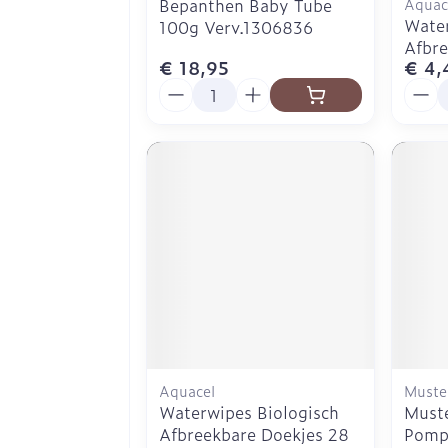
Bepanthen Baby Tube
Aquac
Water
100g Verv.1306836
Afbre
€ 18,95
€ 4,
Aantal
Aanta
Aquacel
Muste
Waterwipes Biologisch
Muste
Afbreekbare Doekjes 28
Pomp