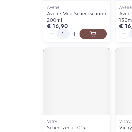
Avene
Avene
Avene Men Scheerschuim
Aven
200ml
150m
€ 16,90
€ 16
Aantal
Aanta
Vitry
Vichy
Scheerzeep 100g
Vich