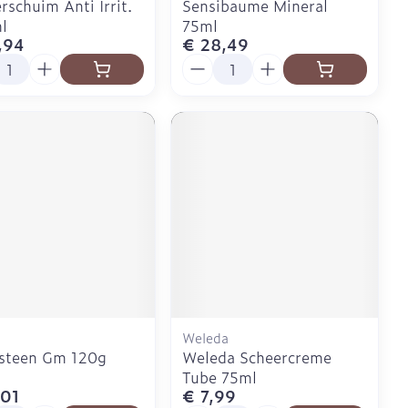
rschuim Anti Irrit.
Sensibaume Mineral
l
75ml
,94
€ 28,49
l
Aantal
Weleda
nsteen Gm 120g
Weleda Scheercreme
Tube 75ml
,01
€ 7,99