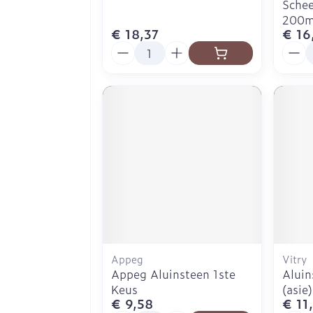
Schee
200m
€ 18,37
€ 16
Aantal
Aanta
Appeg
Vitry
Appeg Aluinsteen 1ste
Alui
Keus
(asie)
€ 9,58
€ 11