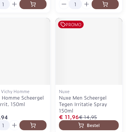
l
Aantal
PROMO
, Vichy Homme
Nuxe
y Homme Scheergel
Nuxe Men Scheergel
Irrit. 150ml
Tegen Irritatie Spray
150ml
€ 11,96
,94
€ 14,95
l
Bestel