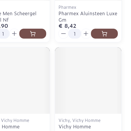
Pharmex
e Men Scheergel
Pharmex Aluinsteen Luxe
l Nf
Gm
,90
€ 8,42
l
Aantal
, Vichy Homme
Vichy, Vichy Homme
y Homme
Vichy Homme