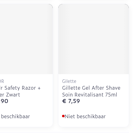
DR
Gilette
 Safety Razor +
Gillette Gel After Shave
er Zwart
Soin Revitalisant 75ml
,90
€ 7,59
 beschikbaar
Niet beschikbaar
Pagina's