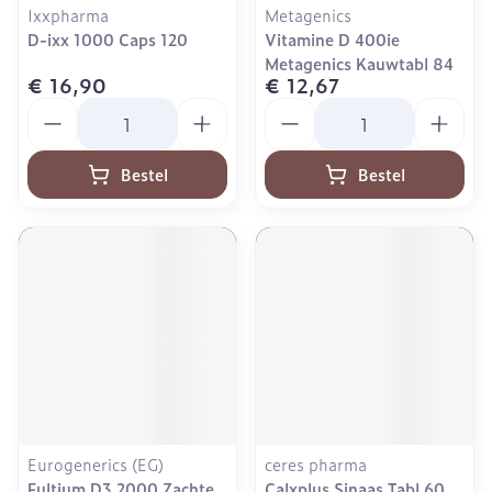
Ixxpharma
Metagenics
D-ixx 1000 Caps 120
Vitamine D 400ie
Metagenics Kauwtabl 84
€ 16,90
€ 12,67
Aantal
Aantal
Bestel
Bestel
Eurogenerics (EG)
ceres pharma
Fultium D3 2000 Zachte
Calxplus Sinaas Tabl 60