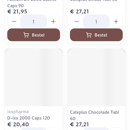
Caps 90
€ 21,95
€ 27,21
Aantal
Aantal
Bestel
Bestel
Ixxpharma
Calxplus Chocolade Tabl
D-ixx 2000 Caps 120
60
€ 20,40
€ 27,21