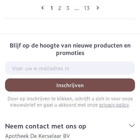
Pagina's
U lees momenteel pagina
Pagina
Pagina
Pagina
1
2
3
...
13
Blijf op de hoogte van nieuwe producten en
promoties
E-mail adres
Inschrijven
Door op inschrijven te klikken, schrijft u zich in voor onze
nieuwsbrief en gaat u akkoord met onze
privacy policy
.
Neem contact met ons op
Apotheek De Kerselaar BV