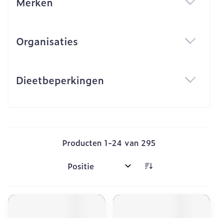
Merken
filter
Organisaties
filter
Dieetbeperkingen
filter
Producten
1
-
24
van
295
Sorteer op: