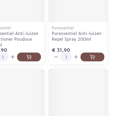
Doffe huid
Buik
 penselen en
er
Diverse geneesmiddelen
svoorwerpen
Toon meer
Arm
r - oogpotlood
Elleboog
Zelfbruiner
Enkel en voet
entiel
Puressentiel
Haar
sentiel Anti-luizen
Puressentiel Anti-luizen
aduw
Toon meer
tioner Poudoux
Repel Spray 200ml
er
l
Scheren
,90
€ 31,90
l
Aantal
CBD