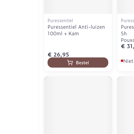
Puressentiel
Puress
Puressentiel Anti-luizen
Pures
100ml + Kam
Sh
Poux
€ 31
€ 26,95
Niet
Bestel