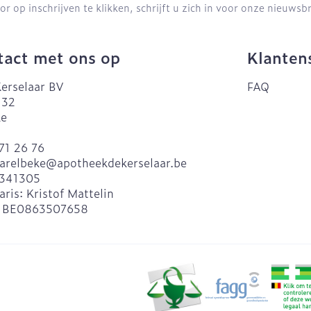
or op inschrijven te klikken, schrijft u zich in voor onze nieuws
act met ons op
Klanten
erselaar BV
FAQ
 32
ke
71 26 76
arelbeke@
apotheekdekerselaar.be
341305
aris:
Kristof Mattelin
:
BE0863507658