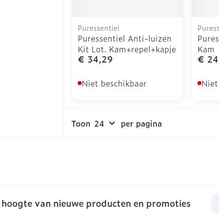
Puressentiel
Puress
Puressentiel Anti-luizen
Pures
Kit Lot. Kam+repel+kapje
Kam
€ 34,29
€ 24
Niet beschikbaar
Niet
Toon
per pagina
E-
e hoogte van nieuwe producten en promoties