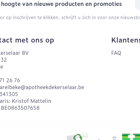
E-
e hoogte van nieuwe producten en promoties
or op inschrijven te klikken, schrijft u zich in voor onze nieuws
act met ons op
Klanten
erselaar BV
FAQ
 32
ke
71 26 76
arelbeke@
apotheekdekerselaar.be
341305
aris:
Kristof Mattelin
:
BE0863507658