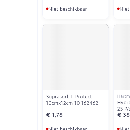
Niet beschikbaar
Niet
Suprasorb F Protect
Hartm
Hydro
10cmx12cm 10 162462
25 P/
€ 1,78
€ 38
Niet beschikbaar
Niet