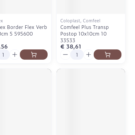
ex
Coloplast, Comfeel
ex Border Flex Verb
Comfeel Plus Transp
0cm 5 595600
Postop 10x10cm 10
33533
,56
€ 38,61
l
Aantal