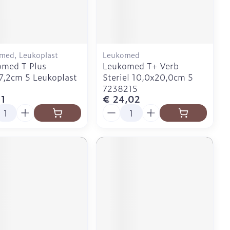
Doffe huid
Buik
 penselen en
er
Diverse geneesmiddelen
svoorwerpen
Toon meer
Arm
r - oogpotlood
Elleboog
Zelfbruiner
Enkel en voet
med, Leukoplast
Leukomed
Haar
omed T Plus
Leukomed T+ Verb
aduw
Toon meer
,2cm 5 Leukoplast
Steriel 10,0x20,0cm 5
er
7238215
Scheren
11
€ 24,02
l
Aantal
CBD