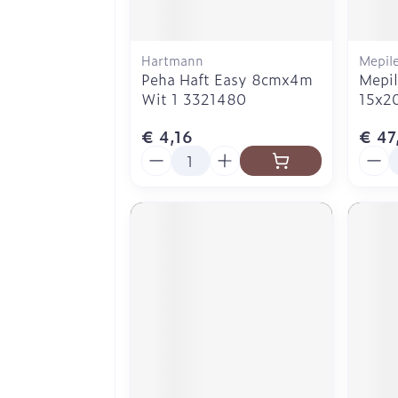
Hartmann
Mepil
Peha Haft Easy 8cmx4m
Mepil
Wit 1 3321480
15x2
€ 4,16
€ 47
Aantal
Aanta