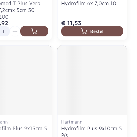
med T Plus Verb
Hydrofilm 6x 7,0cm 10
7,2cmx 5cm 50
200
,92
€ 11,53
l
Bestel
ann
Hartmann
film Plus 9x15cm 5
Hydrofilm Plus 9x10cm 5
P/s