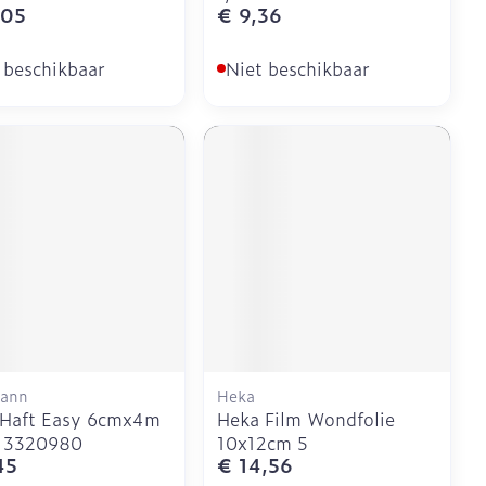
,05
€ 9,36
 beschikbaar
Niet beschikbaar
ann
Heka
 Haft Easy 6cmx4m
Heka Film Wondfolie
1 3320980
10x12cm 5
45
€ 14,56