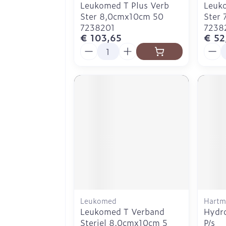
Leukomed T Plus Verb
Leuko
Ster 8,0cmx10cm 50
Ster 
7238201
7238
€ 103,65
€ 52
Aantal
Aanta
Leukomed
Hartm
Leukomed T Verband
Hydro
Steriel 8,0cmx10cm 5
P/s