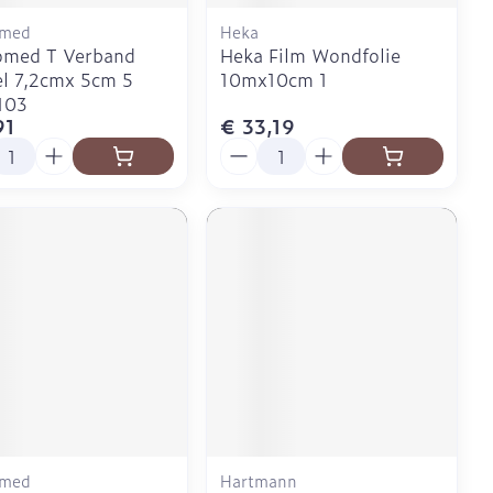
omed
Heka
omed T Verband
Heka Film Wondfolie
el 7,2cmx 5cm 5
10mx10cm 1
103
91
€ 33,19
l
Aantal
omed
Hartmann