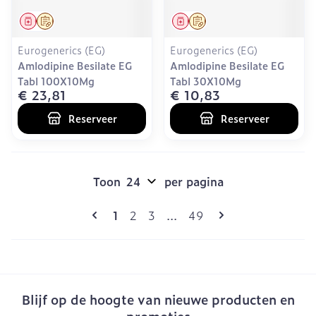
Geneesmiddel
Op voorschrift
Geneesmiddel
Op voorschrift
Eurogenerics (EG)
Eurogenerics (EG)
Amlodipine Besilate EG
Amlodipine Besilate EG
Tabl 100X10Mg
Tabl 30X10Mg
€ 23,81
€ 10,83
Reserveer
Reserveer
Toon
per pagina
Pagina's
U lees momenteel pagina
Pagina
Pagina
Pagina
1
2
3
...
49
Blijf op de hoogte van nieuwe producten en