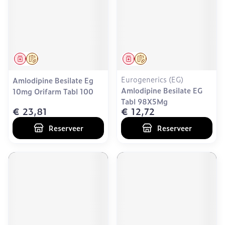
Geneesmiddel
Op voorschrift
Geneesmiddel
Op voorschrift
Eurogenerics (EG)
Amlodipine Besilate Eg
Amlodipine Besilate EG
10mg Orifarm Tabl 100
Tabl 98X5Mg
€ 23,81
€ 12,72
Reserveer
Reserveer