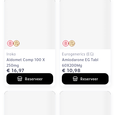
Geneesmiddel
Op voorschrift
Geneesmiddel
Op voorschrift
Iroko
Eurogenerics (EG)
Aldomet Comp 100 X
Amiodarone EG Tabl
250mg
60X200Mg
€ 16,97
€ 10,98
Reserveer
Reserveer