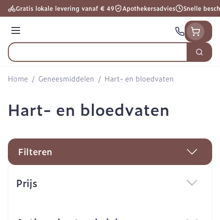
Ga naar de inhoud
Gratis lokale levering vanaf € 49
Apothekersadvies
Snelle besc
Menu
Zoek
Product, merk, categorie...
Home
/
Geneesmiddelen
/
Hart- en bloedvaten
Hart- en bloedvaten
Filteren
Doorgaan naar productlijst
Prijs
filter