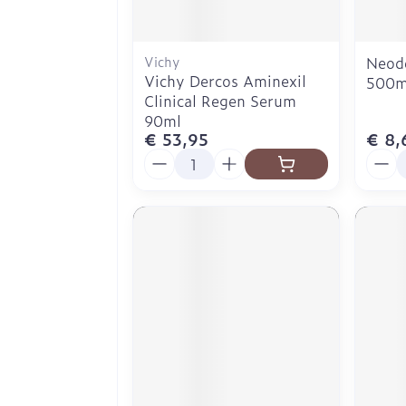
Vichy
Neod
Vichy Dercos Aminexil
500m
Clinical Regen Serum
90ml
€ 53,95
€ 8,
Aantal
Aanta