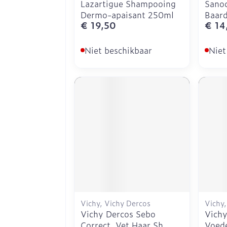
Lazartigue Shampooing
Sanod
Dermo-apaisant 250ml
Baar
€ 19,50
€ 14
Niet beschikbaar
Niet
Vichy, Vichy Dercos
Vichy,
Vichy Dercos Sebo
Vichy
Correct. Vet Haar Sh
Voede