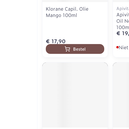
Klorane Capil. Olie
Apivit
Apivi
Mango 100ml
Oil N
100m
€ 19
€ 17,90
Niet
Bestel