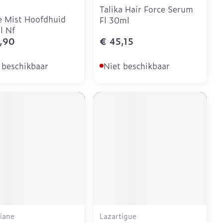
Talika Hair Force Serum
 Mist Hoofdhuid
Fl 30ml
l Nf
,90
€ 45,15
 beschikbaar
Niet beschikbaar
iane
Lazartigue