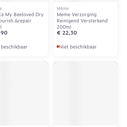
a
Même
ta My Beeloved Dry
Meme Verzorging
ourish.&repair
Reinigend Versterkend
l
200ml
,90
€ 22,30
 beschikbaar
Niet beschikbaar