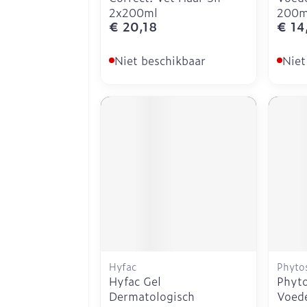
2x200ml
200m
€ 20,18
€ 14
Niet beschikbaar
Niet
Hyfac
Phytos
Hyfac Gel
Phyto
Dermatologisch
Voed