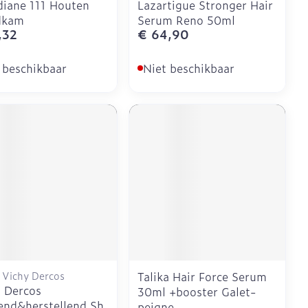
iane 111 Houten
Lazartigue Stronger Hair
dkam
Serum Reno 50ml
,32
€ 64,90
 beschikbaar
Niet beschikbaar
 Vichy Dercos
Talika Hair Force Serum
 Dercos
30ml +booster Galet-
nd&herstellend Sh
peigne