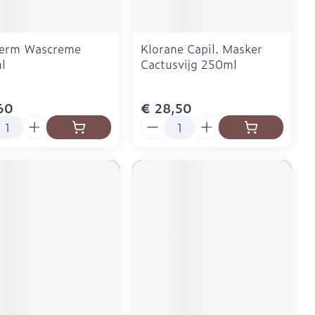
erm Wascreme
Klorane Capil. Masker
l
Cactusvijg 250ml
60
€ 28,50
l
Aantal