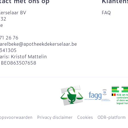
act met ons op
Klanten
erselaar BV
FAQ
 32
ke
71 26 76
arelbeke@
apotheekdekerselaar.be
341305
aris:
Kristof Mattelin
:
BE0863507658
opsvoorwaarden
Privacy disclaimer
Cookies
ODR-platform