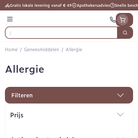
Ga naar de inhoud
Gratis lokale levering vanaf € 49
Apothekersadvies
Snelle besc
Menu
Zoek
Product, merk, categorie...
Home
/
Geneesmiddelen
/
Allergie
Allergie
Filteren
Doorgaan naar productlijst
Prijs
filter