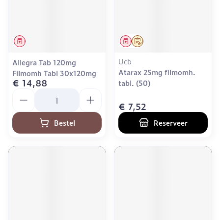
Geneesmiddel
Geneesmiddel
Op voorschrift
Ucb
Allegra Tab 120mg
Atarax 25mg filmomh.
Filmomh Tabl 30x120mg
€ 14,88
tabl. (50)
Aantal
€ 7,52
Bestel
Reserveer