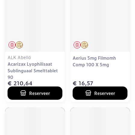
Geneesmiddel
Op voorschrift
Geneesmiddel
Op voorschrift
ALK Abelló
Aerius 5mg Filmomh
Acarizax Lyophilisaat
Comp 100 X 5mg
Sublinguaal Smelttablet
90
€ 210,64
€ 16,57
Reserveer
Reserveer