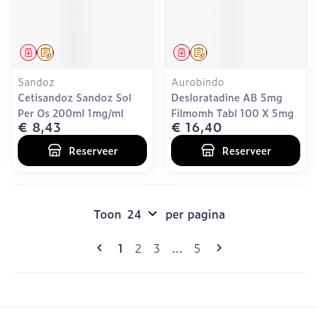
Geneesmiddel
Op voorschrift
Geneesmiddel
Op voorschrift
Sandoz
Aurobindo
Cetisandoz Sandoz Sol
Desloratadine AB 5mg
Per Os 200ml 1mg/ml
Filmomh Tabl 100 X 5mg
€ 8,43
€ 16,40
Reserveer
Reserveer
Toon
per pagina
Pagina's
U lees momenteel pagina
Pagina
Pagina
Pagina
1
2
3
...
5