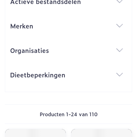
Actieve bestandsdelen
filter
Merken
filter
Organisaties
filter
Dieetbeperkingen
filter
Producten
1
-
24
van
110