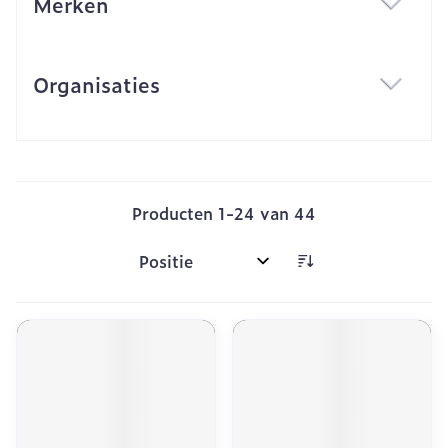
Merken
filter
Organisaties
filter
Producten
1
-
24
van
44
Sorteer op: