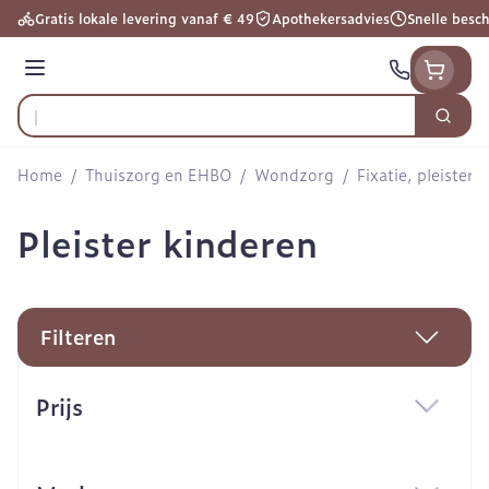
Ga naar de inhoud
Gratis lokale levering vanaf € 49
Apothekersadvies
Snelle besc
Menu
Zoek
Product, merk, categorie...
Home
/
Thuiszorg en EHBO
/
Wondzorg
/
Fixatie, pleisters
Pleister kinderen
Filteren
Doorgaan naar productlijst
Prijs
filter