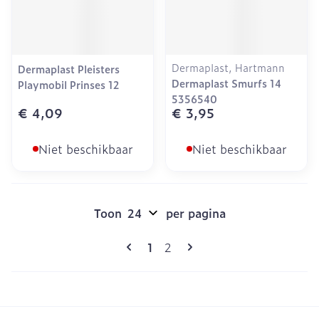
Dermaplast, Hartmann
Dermaplast Pleisters
Dermaplast Smurfs 14
Playmobil Prinses 12
5356540
€ 4,09
€ 3,95
Niet beschikbaar
Niet beschikbaar
Toon
per pagina
Pagina's
U lees momenteel pagina
Pagina
1
2