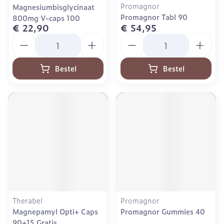
Promagnor
Magnesiumbisglycinaat
Promagnor Tabl 90
800mg V-caps 100
€ 22,90
€ 54,95
Aantal
Aantal
Bestel
Bestel
Therabel
Promagnor
Magnepamyl Opti+ Caps
Promagnor Gummies 40
90+15 Gratis