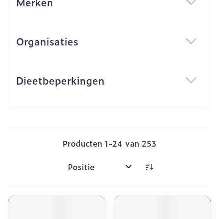
Merken
filter
Organisaties
filter
Dieetbeperkingen
filter
Producten
1
-
24
van
253
Sorteer op: