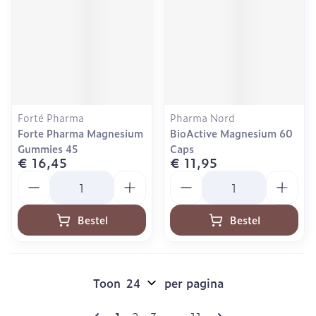
Forté Pharma
Pharma Nord
Forte Pharma Magnesium
BioActive Magnesium 60
Gummies 45
Caps
€ 16,45
€ 11,95
Aantal
Aantal
Bestel
Bestel
Toon
per pagina
Pagina's
U lees momenteel pagina