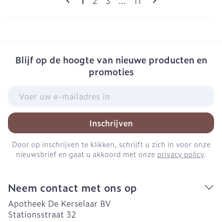
Pagina
Pagina
Pagina
1
2
3
...
11
Blijf op de hoogte van nieuwe producten en
promoties
E-mail adres
Inschrijven
Door op inschrijven te klikken, schrijft u zich in voor onze
nieuwsbrief en gaat u akkoord met onze
privacy policy
.
Neem contact met ons op
Apotheek De Kerselaar BV
Stationsstraat 32