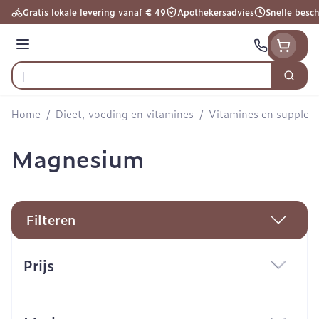
Ga naar de inhoud
Gratis lokale levering vanaf € 49
Apothekersadvies
Snelle besc
Menu
Zoek
Product, merk, categorie...
Home
/
Dieet, voeding en vitamines
/
Vitamines en supple
Magnesium
Filteren
Doorgaan naar productlijst
Prijs
filter