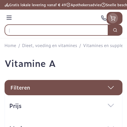
Ga naar de inhoud
Gratis lokale levering vanaf € 49
Apothekersadvies
Snelle besc
Menu
Zoek
Product, merk, categorie...
Home
/
Dieet, voeding en vitamines
/
Vitamines en supple
Vitamine A
Filteren
Doorgaan naar productlijst
Prijs
filter