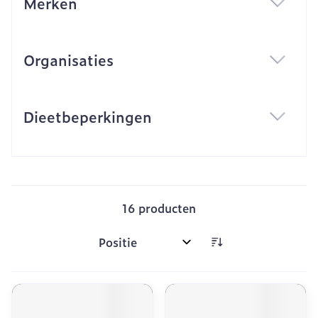
Merken
filter
Organisaties
filter
Dieetbeperkingen
filter
16
producten
Sorteer op: