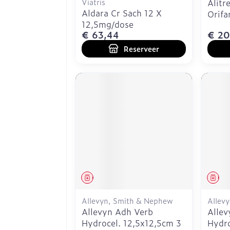
Viatris
Alitr
Aldara Cr Sach 12 X
Orifa
12,5mg/dose
€ 63,44
€ 20
Reserveer
Geneesmiddel
Gen
Allevyn, Smith & Nephew
Allev
Allevyn Adh Verb
Allev
Hydrocel. 12,5x12,5cm 3
Hydro