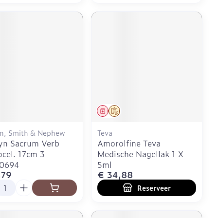
eesmiddel
Geneesmiddel
Op voorschrift
yn, Smith & Nephew
Teva
yn Sacrum Verb
Amorolfine Teva
cel. 17cm 3
Medische Nagellak 1 X
0694
5ml
,79
€ 34,88
l
Reserveer