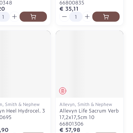
0348
66800835
20
€ 35,11
l
Aantal
eesmiddel
Geneesmiddel
yn, Smith & Nephew
Allevyn, Smith & Nephew
yn Heel Hydrocel. 3
Allevyn Life Sacrum Verb
0695
17,2x17,5cm 10
66801306
,90
€ 57,98