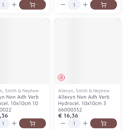
l
Aantal
eesmiddel
Geneesmiddel
yn, Smith & Nephew
Allevyn, Smith & Nephew
yn Non Adh Verb
Allevyn Non Adh Verb
cel. 10x10cm 10
Hydrocel. 10x10cm 3
0022
66000352
,36
€ 16,36
l
Aantal