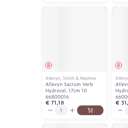
Geneesmiddel
Gen
Allevyn, Smith & Nephew
Allev
Allevyn Sacrum Verb
Allev
Hydrocel. 17cm 10
Hydro
66800016
6600
€ 71,18
€ 31
Aantal
Aanta