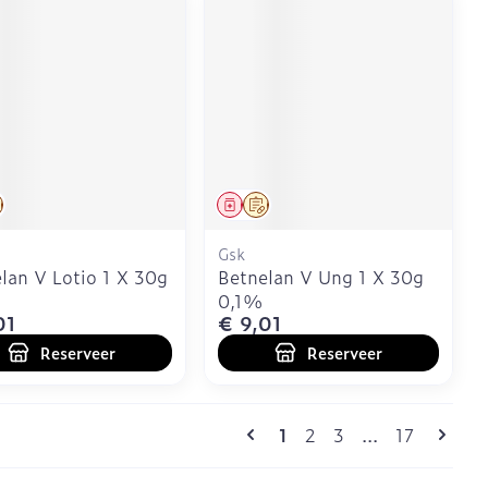
eesmiddel
Op voorschrift
Geneesmiddel
Op voorschrift
Gsk
lan V Lotio 1 X 30g
Betnelan V Ung 1 X 30g
0,1%
01
€ 9,01
Reserveer
Reserveer
Pagina's
U lees momenteel pagin
Pagina
Pagina
Pagina
1
2
3
...
17