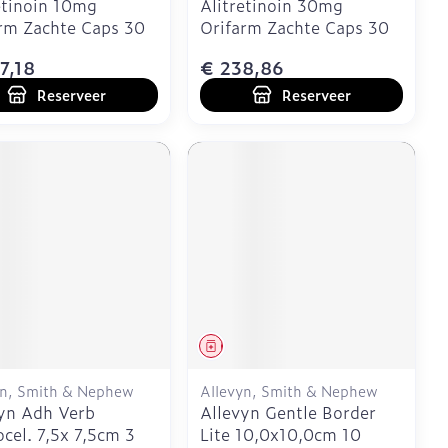
etinoin 10mg
Alitretinoin 30mg
rm Zachte Caps 30
Orifarm Zachte Caps 30
7,18
€ 238,86
Reserveer
Reserveer
eesmiddel
Geneesmiddel
yn, Smith & Nephew
Allevyn, Smith & Nephew
yn Adh Verb
Allevyn Gentle Border
cel. 7,5x 7,5cm 3
Lite 10,0x10,0cm 10