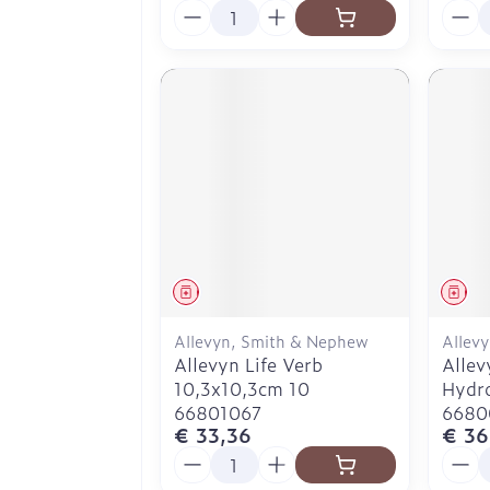
Aantal
Aanta
Geneesmiddel
Gen
Allevyn, Smith & Nephew
Allev
Allevyn Life Verb
Allev
10,3x10,3cm 10
Hydro
66801067
6680
€ 33,36
€ 36
Aantal
Aanta