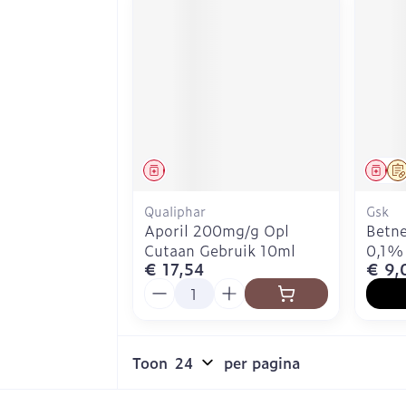
Geneesmiddel
Gen
Qualiphar
Gsk
Aporil 200mg/g Opl
Betne
Cutaan Gebruik 10ml
0,1%
€ 17,54
€ 9,
Aantal
Toon
per pagina