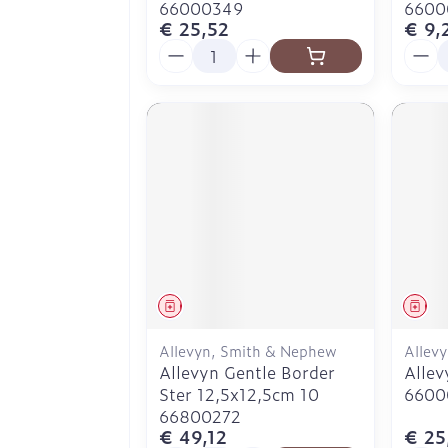
66000349
6600
€ 25,52
€ 9,
Aantal
Aanta
Geneesmiddel
Gen
Allevyn, Smith & Nephew
Allev
Allevyn Gentle Border
Allev
Ster 12,5x12,5cm 10
6600
66800272
€ 49,12
€ 25