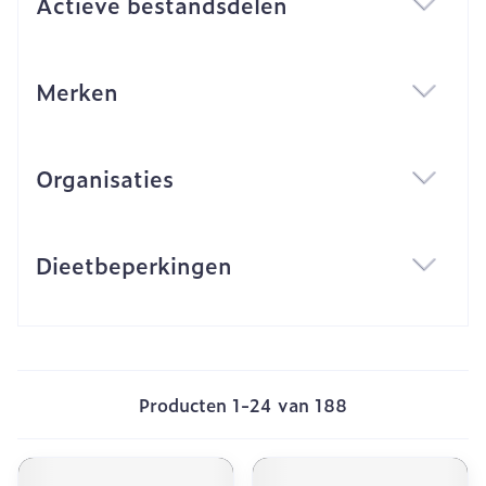
Actieve bestandsdelen
filter
Merken
filter
Organisaties
filter
Dieetbeperkingen
filter
Producten
1
-
24
van
188