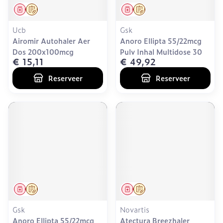
Geneesmiddel
Op voorschrift
Geneesmiddel
Op voorschrift
Ucb
Gsk
Airomir Autohaler Aer
Anoro Ellipta 55/22mcg
Dos 200x100mcg
Pulv Inhal Multidose 30
€ 15,11
€ 49,92
Reserveer
Reserveer
Geneesmiddel
Op voorschrift
Geneesmiddel
Op voorschrift
Gsk
Novartis
Anoro Ellipta 55/22mcg
Atectura Breezhaler