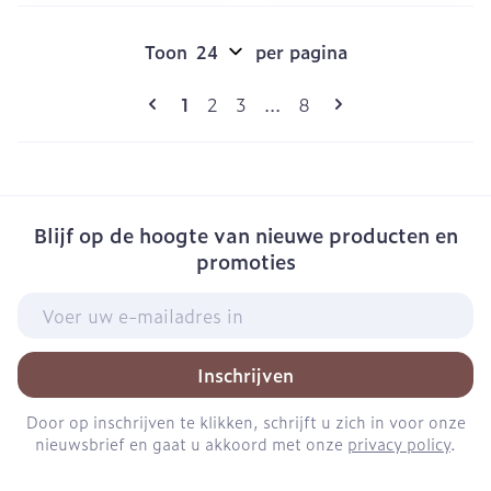
Toon
per pagina
Pagina's
U lees momenteel pagina
Pagina
Pagina
Pagina
1
2
3
...
8
Blijf op de hoogte van nieuwe producten en
promoties
E-mail adres
Inschrijven
Door op inschrijven te klikken, schrijft u zich in voor onze
nieuwsbrief en gaat u akkoord met onze
privacy policy
.