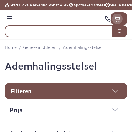
Ga naar de inhoud
Gratis lokale levering vanaf € 49
Apothekersadvies
Snelle besc
Menu
Zoek
Product, merk, categorie...
Home
/
Geneesmiddelen
/
Ademhalingsstelsel
Ademhalingsstelsel
Filteren
Doorgaan naar productlijst
Prijs
filter