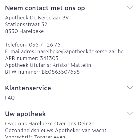
Neem contact met ons op
Apotheek De Kerselaar BV
Stationsstraat 32
8530
Harelbeke
Telefoon:
056 71 26 76
E-mailadres:
harelbeke@
apotheekdekerselaar.be
APB nummer:
341305
Apotheek titularis:
Kristof Mattelin
BTW nummer:
BE0863507658
Klantenservice
FAQ
Uw apotheek
Over ons Harelbeke
Over ons Deinze
Gezondheidsnieuws
Apotheker van wacht
Voorschrift
Zorgtarieven