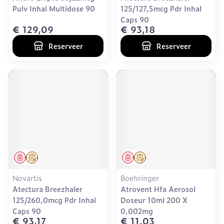
Pulv Inhal Multidose 90
125/127,5mcg Pdr Inhal
Caps 90
€ 129,09
€ 93,18
Reserveer
Reserveer
Geneesmiddel
Op voorschrift
Geneesmiddel
Op voorschrift
Novartis
Boehringer
Atectura Breezhaler
Atrovent Hfa Aerosol
125/260,0mcg Pdr Inhal
Doseur 10ml 200 X
Caps 90
0,002mg
€ 93,17
€ 11,03