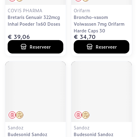
COVIS PHARMA
Orifarm
Bretaris Genuair 322mcg
Broncho-vaxom
Inhal Poeder 1x60 Doses
Volwassen 7mg Orifarm
Harde Caps 30
€ 39,06
€ 34,70
Reserveer
Reserveer
Geneesmiddel
Op voorschrift
Geneesmiddel
Op voorschrift
Sandoz
Sandoz
Budesonid Sandoz
Budesonid Sandoz