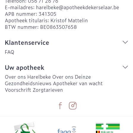
Telefoon:
056 71 26 76
E-mailadres:
harelbeke@
apotheekdekerselaar.be
APB nummer:
341305
Apotheek titularis:
Kristof Mattelin
BTW nummer:
BE0863507658
Klantenservice
FAQ
Uw apotheek
Over ons Harelbeke
Over ons Deinze
Gezondheidsnieuws
Apotheker van wacht
Voorschrift
Zorgtarieven