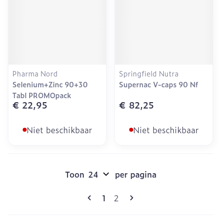
Pharma Nord
Springfield Nutra
Selenium+Zinc 90+30
Supernac V-caps 90 Nf
Tabl PROMOpack
€ 22,95
€ 82,25
Niet beschikbaar
Niet beschikbaar
Toon
per pagina
Pagina's
U lees momenteel pagina
Pagina
1
2