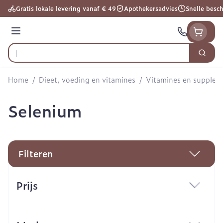
Ga naar de inhoud
Gratis lokale levering vanaf € 49
Apothekersadvies
Snelle besc
Menu
Zoek
Product, merk, categorie...
Home
/
Dieet, voeding en vitamines
/
Vitamines en supple
Selenium
Filteren
Doorgaan naar productlijst
Prijs
filter