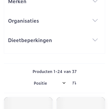
Merken
filter
Organisaties
filter
Dieetbeperkingen
filter
Producten
1
-
24
van
37
Sorteer op: