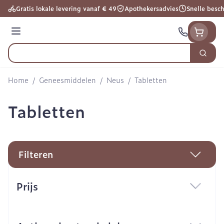
Ga naar de inhoud
Gratis lokale levering vanaf € 49
Apothekersadvies
Snelle besc
Menu
Zoek
Product, merk, categorie...
Home
/
Geneesmiddelen
/
Neus
/
Tabletten
Tabletten
Filteren
Doorgaan naar productlijst
Prijs
filter