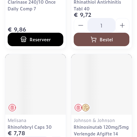
Clarinase 240/10 Once
Rhinathiol Antirhinitis
Daily Comp 7
Tabl 40
€ 9,72
Aantal
€ 9,86
Reserveer
Bestel
Geneesmiddel
Geneesmiddel
Op voorschrift
Melisana
Johnson & Johnson
Rhinofebryl Caps 30
Rhinosinutab 120mg/5mg
€ 7,78
Verlengde Afgifte 14