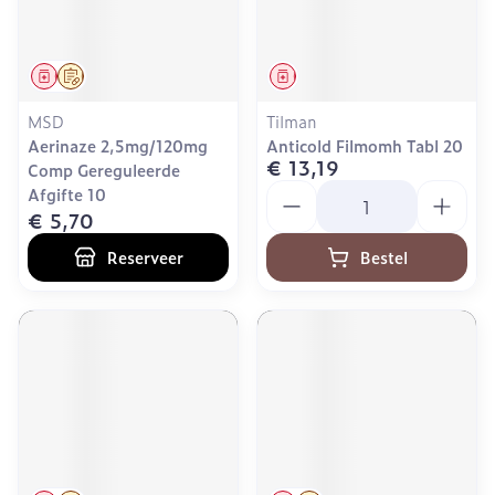
Geneesmiddel
Op voorschrift
Geneesmiddel
MSD
Tilman
Aerinaze 2,5mg/120mg
Anticold Filmomh Tabl 20
€ 13,19
Comp Gereguleerde
Aantal
Afgifte 10
€ 5,70
Reserveer
Bestel