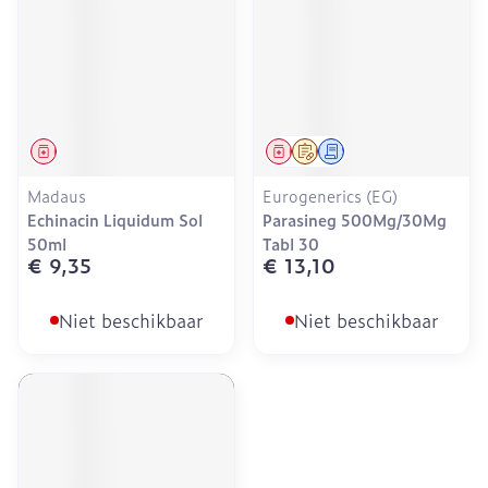
Geneesmiddel
Geneesmiddel
Op voorschrift
Schriftelijke aanvraag
Madaus
Eurogenerics (EG)
Echinacin Liquidum Sol
Parasineg 500Mg/30Mg
50ml
Tabl 30
€ 9,35
€ 13,10
Niet beschikbaar
Niet beschikbaar