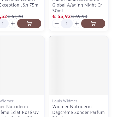
Exception J&n 75ml
Global A/aging Night Cr
50ml
,52
€ 55,92
€ 61,90
€ 69,90
l
Aantal
 Widmer
Louis Widmer
er Nutriderm
Widmer Nutriderm
ème Éclat Rosé Uv
Dagcrème Zonder Parfum