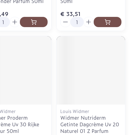
onder Parfum 50ml
50ml
,49
€ 33,51
l
Aantal
 Widmer
Louis Widmer
er Proderm
Widmer Nutriderm
ème Uv 30 Rijke
Getinte Dagcrème Uv 20
uur 50ml
Naturel 01 Z Parfum