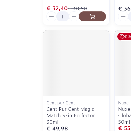
€ 32,40
€ 36
€ 40,50
Aantal
Aanta
PR
Cent pur Cent
Nuxe
Cent Pur Cent Magic
Nuxe 
Match Skin Perfector
Globa
30ml
50ml
€ 55
€ 49,98