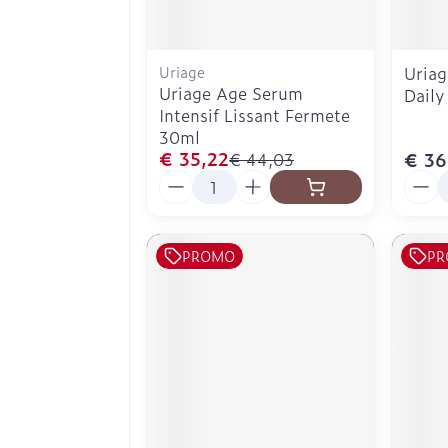
Uriage
Uriag
Uriage Age Serum
Dail
Intensif Lissant Fermete
30ml
€ 35,22
€ 36
€ 44,03
Aantal
Aanta
PROMO
PR