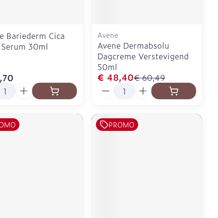
e Bariederm Cica
Avene
Avene Dermabsolu
y Serum 30ml
Dagcreme Verstevigend
50ml
€ 48,40
,70
€ 60,49
l
Aantal
OMO
PROMO