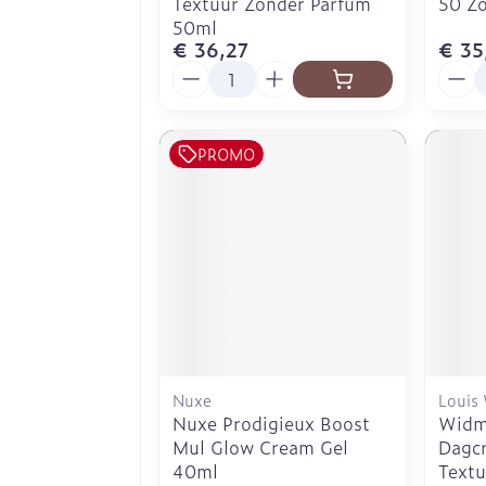
Textuur Zonder Parfum
50 Z
50ml
€ 36,27
€ 35
Aantal
Aanta
PROMO
Nuxe
Louis
Nuxe Prodigieux Boost
Widm
Mul Glow Cream Gel
Dagcr
40ml
Text