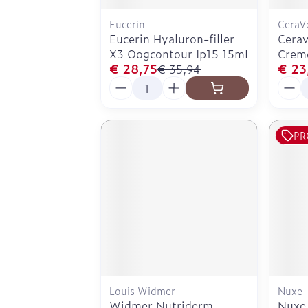
Eucerin
CeraV
Eucerin Hyaluron-filler
Cerav
X3 Oogcontour Ip15 15ml
Crem
€ 28,75
€ 23
€ 35,94
Aantal
Aanta
PR
Louis Widmer
Nuxe
Widmer Nutriderm
Nuxe 