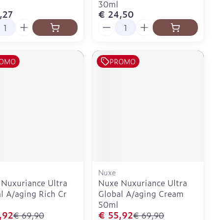
30ml
,27
€ 24,50
l
Aantal
OMO
PROMO
Nuxe
Nuxuriance Ultra
Nuxe Nuxuriance Ultra
l A/aging Rich Cr
Global A/aging Cream
50ml
,92
€ 55,92
€ 69,90
€ 69,90