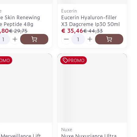
e
Eucerin
e Skin Renewing
Eucerin Hyaluron-filler
e Peptide 48g
X3 Dagcreme Ip30 50ml
,80
€ 35,46
€ 29,75
€ 44,33
l
Aantal
OMO
PROMO
Nuxe
Merveillance Lift
Nuxe Nuxuriance Ultra