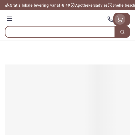
Ga naar de inhoud
Gratis lokale levering vanaf € 49
Apothekersadvies
Snelle besc
Menu
Zoek
Product, merk, categorie...