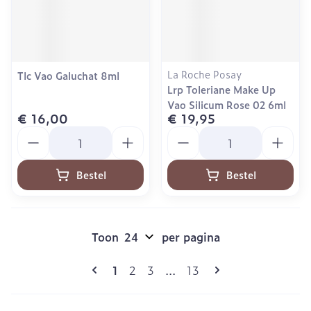
La Roche Posay
Tlc Vao Galuchat 8ml
Lrp Toleriane Make Up
Vao Silicum Rose 02 6ml
€ 16,00
€ 19,95
Aantal
Aantal
Bestel
Bestel
Toon
per pagina
Pagina's
U lees momenteel pagina
Pagina
Pagina
Pagina
1
2
3
...
13