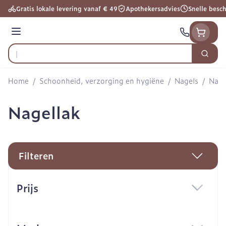
Ga naar de inhoud
Gratis lokale levering vanaf € 49
Apothekersadvies
Snelle besc
Menu
Zoek
Product, merk, categorie...
Home
/
Schoonheid, verzorging en hygiëne
/
Nagels
/
Nage
Nagellak
Filteren
Doorgaan naar productlijst
Prijs
filter