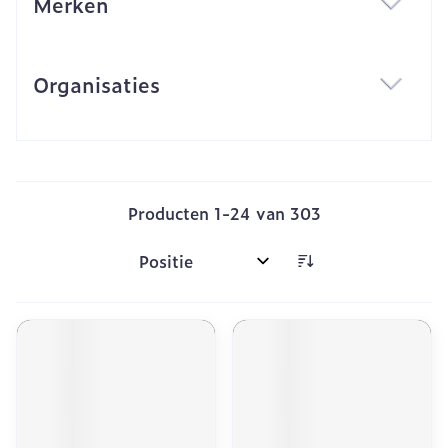
Merken
filter
Organisaties
filter
Producten
1
-
24
van
303
Sorteer op: