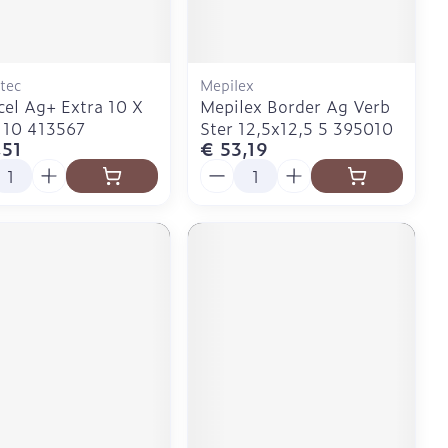
Doffe huid
Buik
 penselen en
er
Diverse geneesmiddelen
svoorwerpen
Toon meer
Arm
r - oogpotlood
Elleboog
tec
Mepilex
Zelfbruiner
el Ag+ Extra 10 X
Mepilex Border Ag Verb
Enkel en voet
Haar
 10 413567
Ster 12,5x12,5 5 395010
aduw
Toon meer
,51
€ 53,19
l
Aantal
er
Scheren
CBD