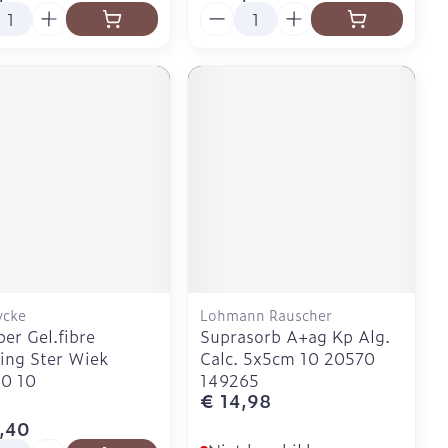
l
Aantal
ycke
Lohmann Rauscher
ber Gel.fibre
Suprasorb A+ag Kp Alg.
ing Ster Wiek
Calc. 5x5cm 10 20570
20 10
149265
€ 14,98
,40
l