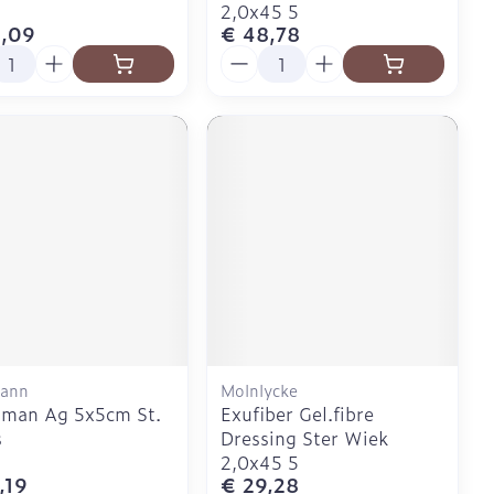
2,0x45 5
,09
€ 48,78
l
Aantal
ann
Molnlycke
uman Ag 5x5cm St.
Exufiber Gel.fibre
s
Dressing Ster Wiek
2,0x45 5
,19
€ 29,28