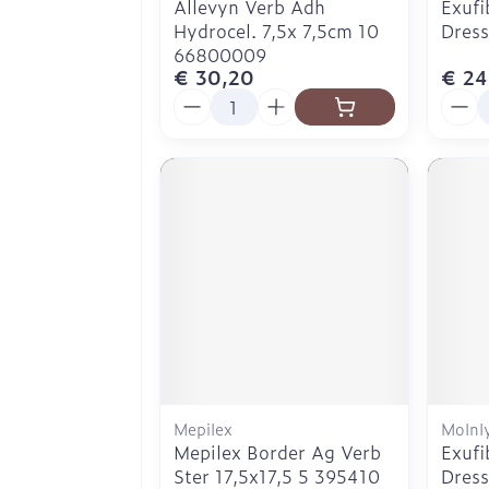
Allevyn Verb Adh
Exufi
Hydrocel. 7,5x 7,5cm 10
Dress
66800009
€ 30,20
€ 24
Aantal
Aanta
Mepilex
Molnl
Mepilex Border Ag Verb
Exufi
Ster 17,5x17,5 5 395410
Dress