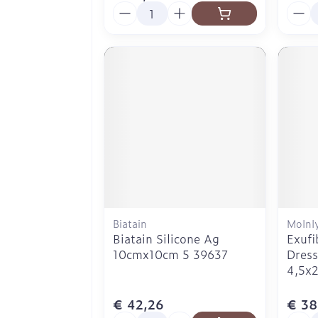
Aantal
Aanta
Biatain
Molnl
Biatain Silicone Ag
Exufi
10cmx10cm 5 39637
Dress
4,5x
€ 42,26
€ 38
Aantal
Aanta