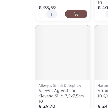
10
€ 98,39
€ 40
Aantal
Aanta
Allevyn, Smith & Nephew
Hartm
Allevyn Ag Verband
Atra
Klevend Silic. 7,5x7,5cm
10 P/
10
€ 29,70
€ 24