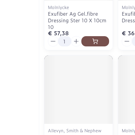
Molnlycke
Molnl
Exufiber Ag Gel.fibre
Exufi
Dressing Ster 10 X 10cm
Dress
10
€ 57,38
€ 36
Aantal
Aanta
Allevyn, Smith & Nephew
Molnl