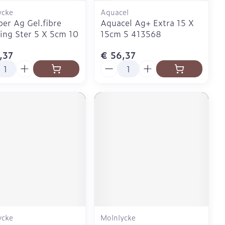
ycke
Aquacel
ber Ag Gel.fibre
Aquacel Ag+ Extra 15 X
ing Ster 5 X 5cm 10
15cm 5 413568
,37
€ 56,37
l
Aantal
ycke
Molnlycke