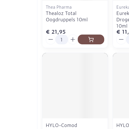
Thea Pharma
Eurek
Thealoz Total
Eurek
Oogdruppels 10ml
Drog
10ml
€ 21,95
€ 11
Aantal
Aanta
HYLO-Comod
HYLO