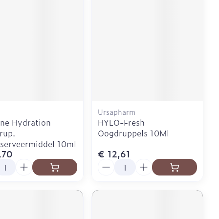
Ursapharm
ne Hydration
HYLO-Fresh
rup.
Oogdruppels 10Ml
serveermiddel 10ml
,70
€ 12,61
l
Aantal