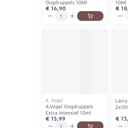
Oogdruppels 10Ml
10Ml
€ 16,90
€ 18
Aantal
Aanta
A. Vogel
Lacry
A.Vogel Oogdruppels
2x10
Extra Intensief 10ml
€ 15,99
€ 13
Aantal
Aanta