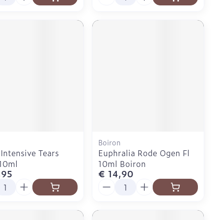
Boiron
 Intensive Tears
Euphralia Rode Ogen Fl
 10ml
10ml Boiron
,95
€ 14,90
l
Aantal