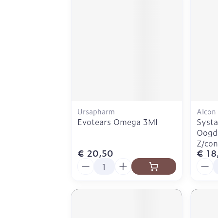
Ursapharm
Alcon
Evotears Omega 3Ml
Systa
Oogd
Z/con
€ 20,50
€ 18
Aantal
Aanta