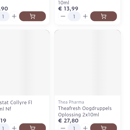
10ml
,90
€ 13,99
l
Aantal
stat Collyre Fl
Thea Pharma
Theafresh Oogdruppels
ml Nf
Oplossing 2x10ml
,19
€ 27,80
l
Aantal