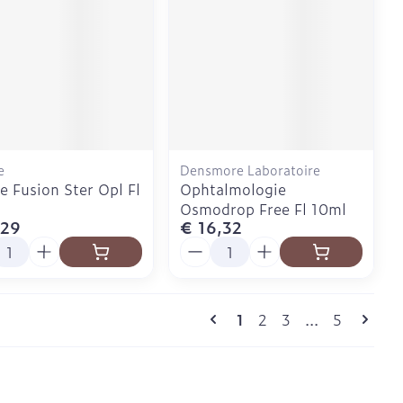
e
Densmore Laboratoire
e Fusion Ster Opl Fl
Ophtalmologie
Osmodrop Free Fl 10ml
,29
€ 16,32
l
Aantal
Pagina's
U lees momenteel pagi
Pagina
Pagina
Pagina
1
2
3
...
5