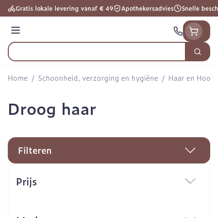
Ga naar de inhoud
Gratis lokale levering vanaf € 49
Apothekersadvies
Snelle besc
Menu
Zoek
Product, merk, categorie...
Home
/
Schoonheid, verzorging en hygiëne
/
Haar en Hoofd
Droog haar
Filteren
Doorgaan naar productlijst
Prijs
filter