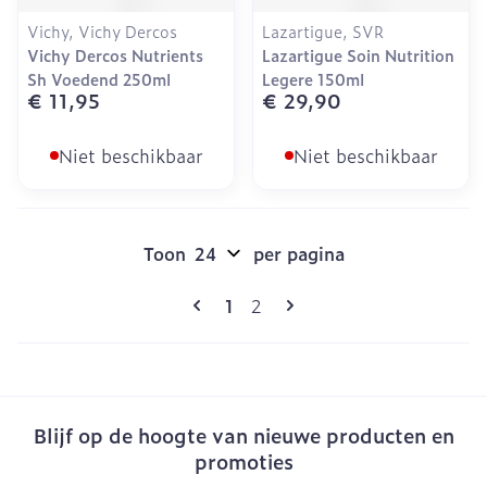
Vichy, Vichy Dercos
Lazartigue, SVR
Vichy Dercos Nutrients
Lazartigue Soin Nutrition
Sh Voedend 250ml
Legere 150ml
€ 11,95
€ 29,90
Niet beschikbaar
Niet beschikbaar
Toon
per pagina
Pagina's
U lees momenteel pagina
Pagina
1
2
Blijf op de hoogte van nieuwe producten en
promoties