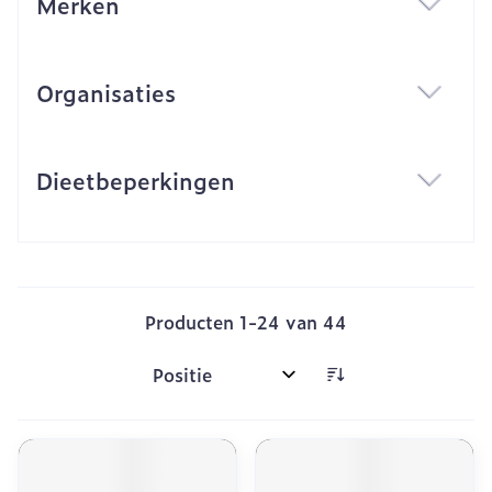
Merken
filter
Organisaties
filter
Dieetbeperkingen
filter
Producten
1
-
24
van
44
Sorteer op: