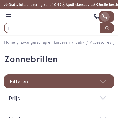
Ga naar de inhoud
Gratis lokale levering vanaf € 49
Apothekersadvies
Snelle besc
Menu
Zoek
Product, merk, categorie...
Home
/
Zwangerschap en kinderen
/
Baby
/
Accessoires
/
Zonnebrillen
Filteren
Doorgaan naar productlijst
Prijs
filter