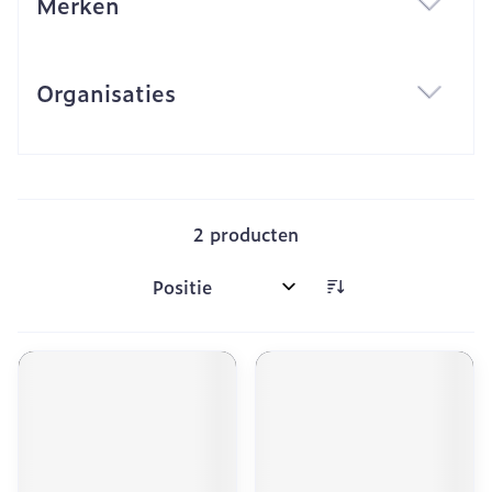
Merken
filter
Organisaties
filter
2
producten
Sorteer op: