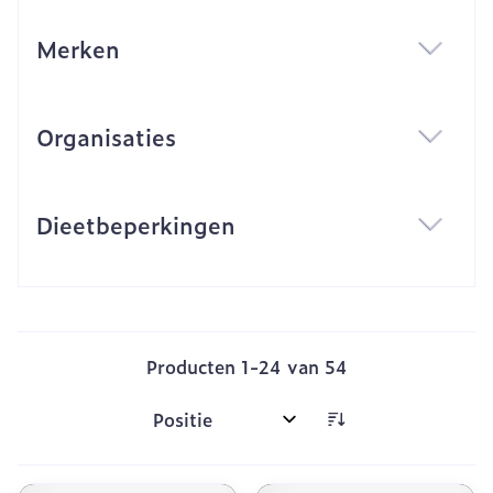
Merken
filter
Organisaties
filter
Dieetbeperkingen
filter
Producten
1
-
24
van
54
Sorteer op: