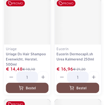
PROMO
PROMO
Uriage
Eucerin
Uriage Ds Hair Shampoo
Eucerin Dermocapil.sh
Evenwicht. Herstel.
Urea Kalmerend 250ml
500ml
€ 14,48
€ 16,96
€ 18,10
€ 21,20
Aantal
Aantal
Bestel
Bestel
PROMO