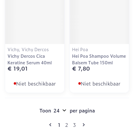
Vichy, Vichy Dercos
Hei Poa
Vichy Dercos Cica
Hei Poa Shampoo Volume
Keratine Serum 40ml
Balsem Tube 150ml
€ 19,01
€ 7,80
Niet beschikbaar
Niet beschikbaar
Toon
per pagina
Pagina's
U lees momenteel pagina
Pagina
Pagina
1
2
3