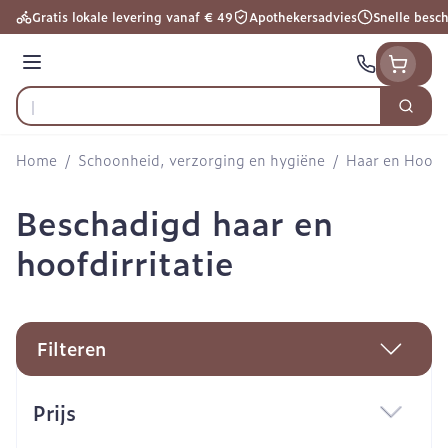
Ga naar de inhoud
Gratis lokale levering vanaf € 49
Apothekersadvies
Snelle besc
Menu
Zoek
Product, merk, categorie...
Home
/
Schoonheid, verzorging en hygiëne
/
Haar en Hoofd
Beschadigd haar en
hoofdirritatie
Filteren
Doorgaan naar productlijst
Prijs
filter