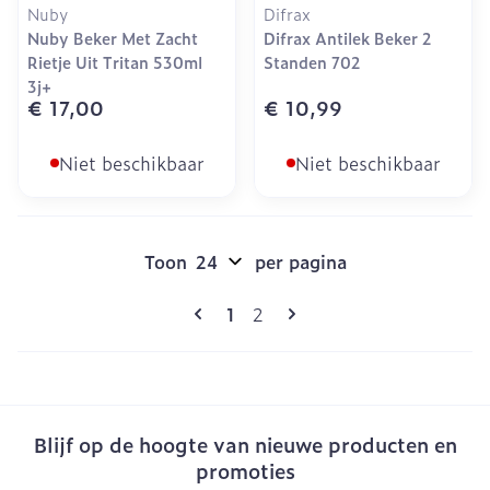
Nuby
Difrax
Nuby Beker Met Zacht
Difrax Antilek Beker 2
Rietje Uit Tritan 530ml
Standen 702
3j+
€ 17,00
€ 10,99
Niet beschikbaar
Niet beschikbaar
Toon
per pagina
Pagina's
U lees momenteel pagina
Pagina
1
2
Blijf op de hoogte van nieuwe producten en
promoties