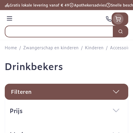
Ga naar de inhoud
Gratis lokale levering vanaf € 49
Apothekersadvies
Snelle besc
Menu
Zoek
Product, merk, categorie...
Home
/
Zwangerschap en kinderen
/
Kinderen
/
Accessoire
Drinkbekers
Filteren
Doorgaan naar productlijst
Prijs
filter