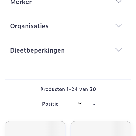
Merken
filter
Organisaties
filter
Dieetbeperkingen
filter
Producten
1
-
24
van
30
Sorteer op: