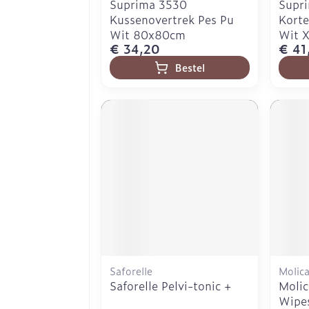
Suprima 3530
Supr
Kussenovertrek Pes Pu
Kort
Wit 80x80cm
Wit X
€ 34,20
€ 41
Bestel
Saforelle
Molica
Saforelle Pelvi-tonic +
Molic
Wipe