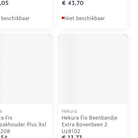
,05
€ 43,70
 beschikbaar
Niet beschikbaar
a
Hekura
a Fix
Hekura Fix Beenbandje
zakhouder Plus Xxl
Extra Bovenbeen 2
8208
Uz8102
,54
€ 13,73