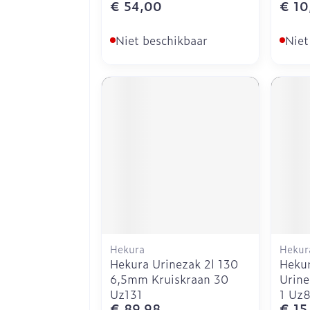
€ 54,00
€ 10
Niet beschikbaar
Niet
Hekura
Hekur
Hekura Urinezak 2l 130
Hekur
6,5mm Kruiskraan 30
Urine
Uz131
1 Uz
€ 89,98
€ 15