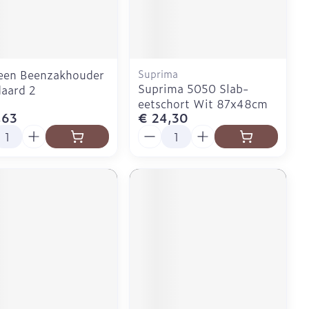
Doffe huid
Buik
 penselen en
er
Diverse geneesmiddelen
svoorwerpen
Toon meer
Arm
r - oogpotlood
Elleboog
Zelfbruiner
Enkel en voet
een Beenzakhouder
Suprima
Haar
Suprima 5050 Slab-
aard 2
aduw
Toon meer
eetschort Wit 87x48cm
,63
€ 24,30
er
Scheren
l
Aantal
CBD