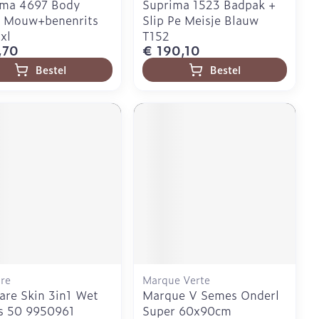
ima 4697 Body
Suprima 1523 Badpak +
e Mouw+benenrits
Slip Pe Meisje Blauw
xl
T152
,70
€ 190,10
Bestel
Bestel
re
Marque Verte
are Skin 3in1 Wet
Marque V Semes Onderl
s 50 9950961
Super 60x90cm