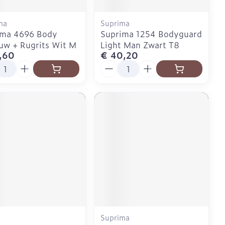
ma
Suprima
ima 4696 Body
Suprima 1254 Bodyguard
uw + Rugrits Wit M
Light Man Zwart T8
,60
€ 40,20
l
Aantal
Suprima