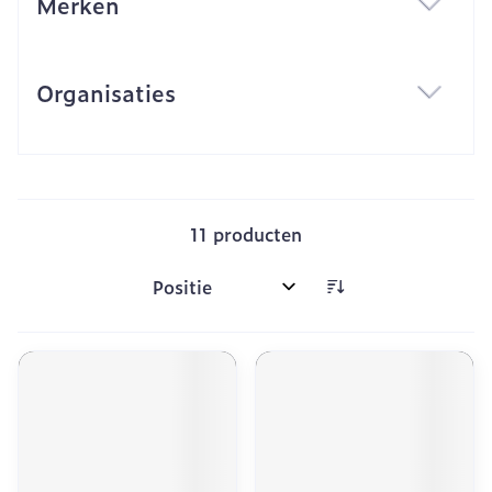
Merken
filter
Organisaties
filter
11
producten
Sorteer op: