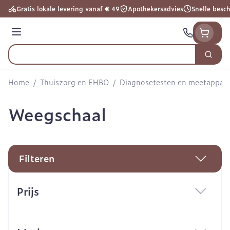
Ga naar de inhoud
Gratis lokale levering vanaf € 49
Apothekersadvies
Snelle besc
Menu
Zoek
Product, merk, categorie...
Home
/
Thuiszorg en EHBO
/
Diagnosetesten en meetappar
Weegschaal
Filteren
Doorgaan naar productlijst
Prijs
filter