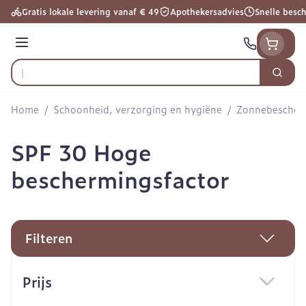
Ga naar de inhoud
Gratis lokale levering vanaf € 49
Apothekersadvies
Snelle besc
Menu
Zoek
Product, merk, categorie...
Home
/
Schoonheid, verzorging en hygiëne
/
Zonnebescher
SPF 30 Hoge
beschermingsfactor
Filteren
Doorgaan naar productlijst
Prijs
filter