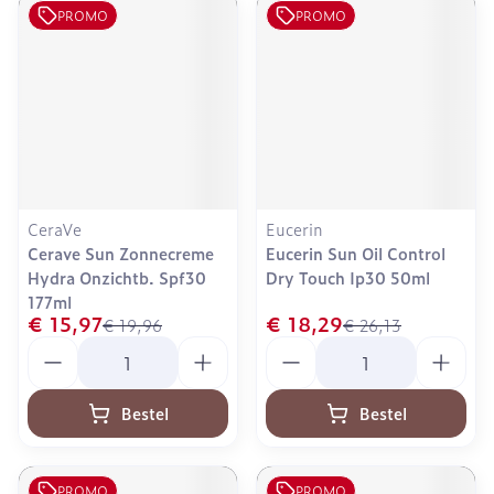
PROMO
PROMO
CeraVe
Eucerin
Cerave Sun Zonnecreme
Eucerin Sun Oil Control
Hydra Onzichtb. Spf30
Dry Touch Ip30 50ml
177ml
€ 15,97
€ 18,29
€ 19,96
€ 26,13
Aantal
Aantal
Bestel
Bestel
PROMO
PROMO