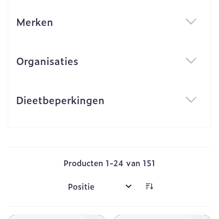
Merken
filter
Organisaties
filter
Dieetbeperkingen
filter
Producten
1
-
24
van
151
Sorteer op: