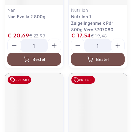
Nan
Nutrilon
Nan Evolia 2 800g
Nutrilon 1
Zuigelingenmelk Pdr
800g Verv.3707080
€ 20,69
€ 17,54
€ 22,99
€ 19,48
Aantal
Aantal
Bestel
Bestel
PROMO
PROMO