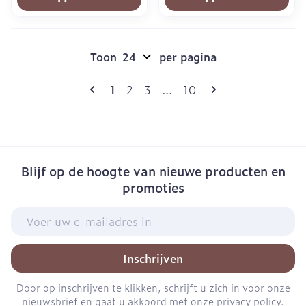
Toon
per pagina
Pagina's
U lees momenteel pagina
Pagina
Pagina
Pagina
1
2
3
...
10
Blijf op de hoogte van nieuwe producten en
promoties
E-mail adres
Inschrijven
Door op inschrijven te klikken, schrijft u zich in voor onze
nieuwsbrief en gaat u akkoord met onze
privacy policy
.