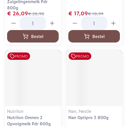
Zuigelingenmelk Pdr
800g
€ 26,09
€ 17,09
€ 28,98
€ 18,99
Aantal
Aantal
Bestel
Bestel
PROMO
PROMO
Nutrilon
Nan, Nestle
Nutrilon Omneo 2
Nan Optipro 3 800g
Opvolgmelk Pdr 800g