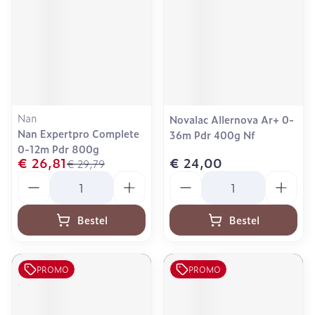
Nan
Novalac Allernova Ar+ 0-
Nan Expertpro Complete
36m Pdr 400g Nf
0-12m Pdr 800g
€ 26,81
€ 24,00
€ 29,79
Aantal
Aantal
Bestel
Bestel
PROMO
PROMO