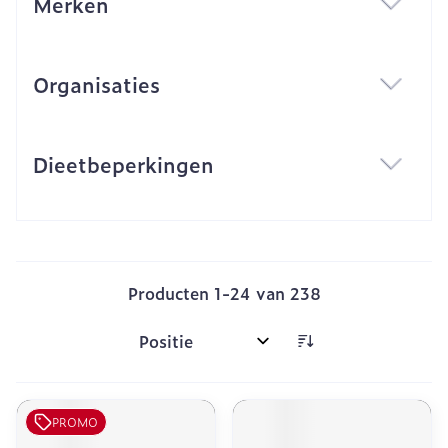
Merken
filter
Organisaties
filter
Dieetbeperkingen
filter
Producten
1
-
24
van
238
Sorteer op:
PROMO