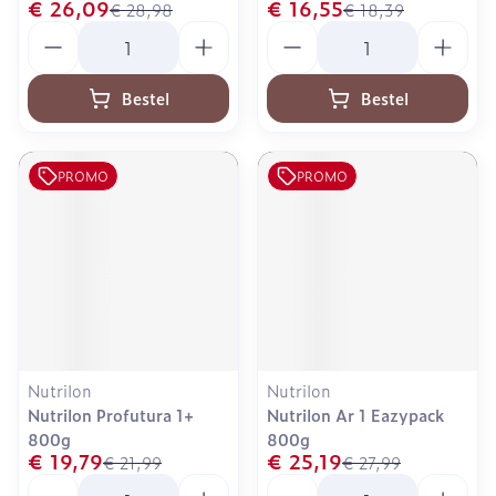
€ 26,09
€ 16,55
€ 28,98
€ 18,39
Aantal
Aantal
Bestel
Bestel
PROMO
PROMO
Nutrilon
Nutrilon
Nutrilon Profutura 1+
Nutrilon Ar 1 Eazypack
800g
800g
€ 19,79
€ 25,19
€ 21,99
€ 27,99
Aantal
Aantal