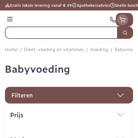
Ga naar de inhoud
Gratis lokale levering vanaf € 49
Apothekersadvies
Snelle besc
Menu
Zoek
Product, merk, categorie...
Home
/
Dieet, voeding en vitamines
/
Voeding
/
Babyvoedi
Babyvoeding
Filteren
Doorgaan naar productlijst
Prijs
filter