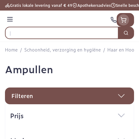
Ga naar de inhoud
Gratis lokale levering vanaf € 49
Apothekersadvies
Snelle besc
Menu
Zoek
Product, merk, categorie...
Home
/
Schoonheid, verzorging en hygiëne
/
Haar en Hoofd
Ampullen
Filteren
Doorgaan naar productlijst
Prijs
filter