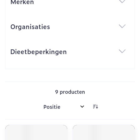
Merken
filter
Organisaties
filter
Dieetbeperkingen
filter
9
producten
Sorteer op: