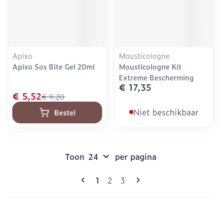
Apixo
Mousticologne
Apixo Sos Bite Gel 20ml
Mousticologne Kit
Extreme Bescherming
€ 17,35
€ 5,52
€ 9,20
Niet beschikbaar
Bestel
Toon
per pagina
Pagina's
U lees momenteel pagina
Pagina
Pagina
1
2
3