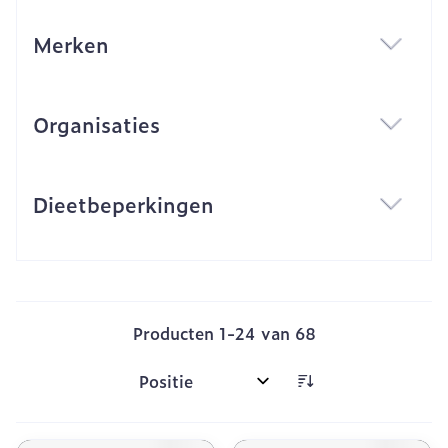
Merken
filter
Organisaties
filter
Dieetbeperkingen
filter
Producten
1
-
24
van
68
Sorteer op: