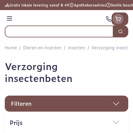
Ga naar de inhoud
Gratis lokale levering vanaf € 49
Apothekersadvies
Snelle besc
Menu
Zoek
Product, merk, categorie...
Home
/
Dieren en insecten
/
Insecten
/
Verzorging insecte
Verzorging
insectenbeten
Filteren
Doorgaan naar productlijst
Prijs
filter