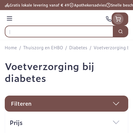
Ga naar de inhoud
Gratis lokale levering vanaf € 49
Apothekersadvies
Snelle besc
Menu
Zoek
Product, merk, categorie...
Home
/
Thuiszorg en EHBO
/
Diabetes
/
Voetverzorging bij
Voetverzorging bij
diabetes
Filteren
Doorgaan naar productlijst
Prijs
filter