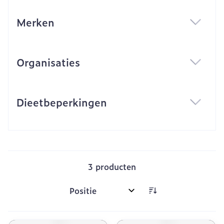
Merken
filter
Organisaties
filter
Dieetbeperkingen
filter
3
producten
Sorteer op: