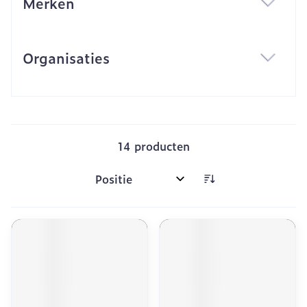
Merken
filter
Organisaties
filter
14
producten
Sorteer op: