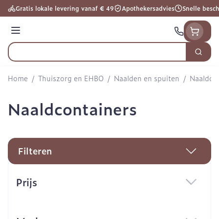
Ga naar de inhoud
Gratis lokale levering vanaf € 49
Apothekersadvies
Snelle besc
Menu
Zoek
Product, merk, categorie...
Home
/
Thuiszorg en EHBO
/
Naalden en spuiten
/
Naaldco
Naaldcontainers
Filteren
Doorgaan naar productlijst
Prijs
filter