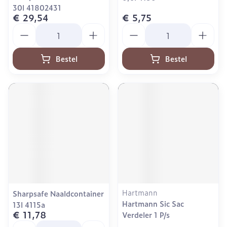
30l 41802431
€ 29,54
€ 5,75
Aantal
Aantal
Bestel
Bestel
Hartmann
Sharpsafe Naaldcontainer
Hartmann Sic Sac
13l 4115a
€ 11,78
Verdeler 1 P/s
Aantal