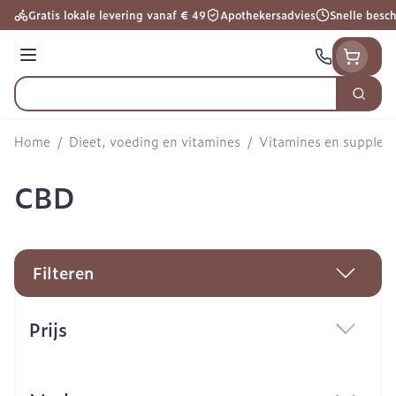
Ga naar de inhoud
Gratis lokale levering vanaf € 49
Apothekersadvies
Snelle besc
Menu
Zoek
Product, merk, categorie...
Home
/
Dieet, voeding en vitamines
/
Vitamines en supple
CBD
Filteren
Doorgaan naar productlijst
Prijs
filter