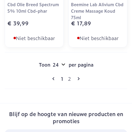
Cbd Olie Breed Spectrum
Beemine Lab Alivium Cbd
5% 10ml Cbd-phar
Creme Massage Koud
75ml
€ 39,99
€ 17,89
Niet beschikbaar
Niet beschikbaar
Toon
per pagina
Pagina's
U lees momenteel pagina
Pagina
1
2
Blijf op de hoogte van nieuwe producten en
promoties