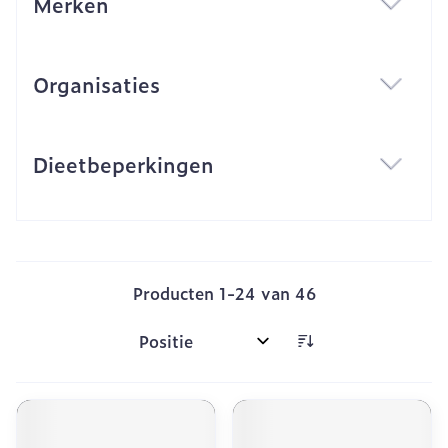
Merken
filter
Organisaties
filter
Dieetbeperkingen
filter
Producten
1
-
24
van
46
Sorteer op: