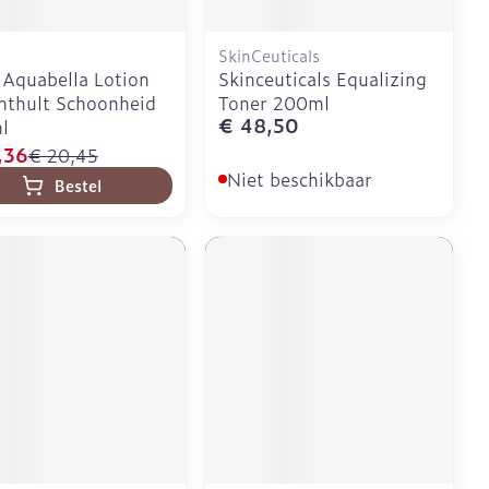
SkinCeuticals
Aquabella Lotion
Skinceuticals Equalizing
nthult Schoonheid
Toner 200ml
€ 48,50
l
,36
€ 20,45
Niet beschikbaar
Bestel