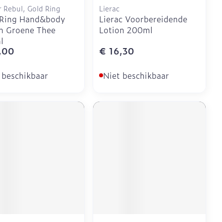
r Rebul, Gold Ring
Lierac
 Ring Hand&body
Lierac Voorbereidende
n Groene Thee
Lotion 200ml
l
,00
€ 16,30
 beschikbaar
Niet beschikbaar