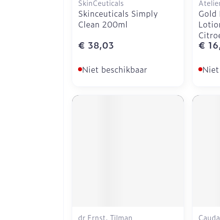
SkinCeuticals
Atelie
Skinceuticals Simply
Gold
Clean 200ml
Lotio
Citr
€ 38,03
€ 16
Niet beschikbaar
Niet
dr Ernst, Tilman
Cauda