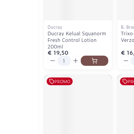
Ducray
B. Bra
Ducray Kelual Squanorm
Trixo
Fresh Control Lotion
Verzo
200ml
€ 19,50
€ 16
Aantal
Aanta
PROMO
PR