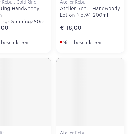
r Rebul, Gold Ring
Atelier Rebul
 Ring Hand&body
Atelier Rebul Hand&body
n
Lotion No.94 200ml
oengr.&honing250ml
,00
€ 18,00
 beschikbaar
Niet beschikbaar
lie
Atelier Rebul