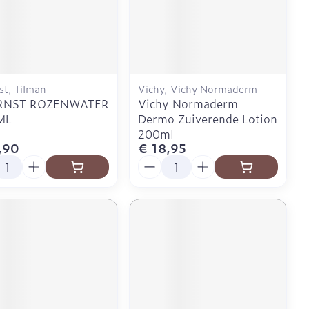
Doffe huid
Buik
 penselen en
er
Diverse geneesmiddelen
svoorwerpen
Toon meer
Arm
r - oogpotlood
Elleboog
Zelfbruiner
Enkel en voet
Haar
st, Tilman
Vichy, Vichy Normaderm
aduw
Toon meer
RNST ROZENWATER
Vichy Normaderm
er
ML
Dermo Zuiverende Lotion
Scheren
200ml
,90
€ 18,95
l
Aantal
CBD