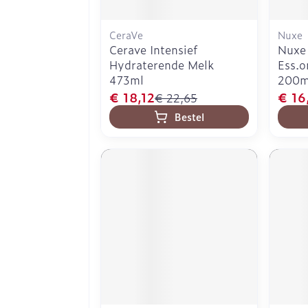
CeraVe
Nuxe
Cerave Intensief
Nuxe 
Hydraterende Melk
Ess.o
473ml
200m
€ 18,12
€ 16
€ 22,65
Bestel