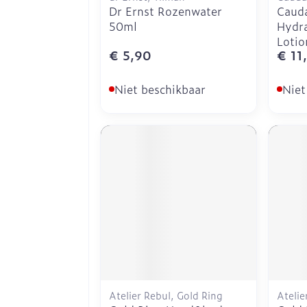
Dr Ernst Rozenwater
Cauda
50ml
Hydra
Lotio
€ 5,90
€ 11
Niet beschikbaar
Niet
Atelier Rebul, Gold Ring
Atelie