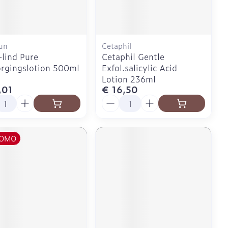
un
Cetaphil
-lind Pure
Cetaphil Gentle
rgingslotion 500ml
Exfol.salicylic Acid
Lotion 236ml
,01
€ 16,50
l
Aantal
OMO