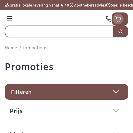
Ga naar de inhoud
Gratis lokale levering vanaf € 49
Apothekersadvies
Snelle besc
Menu
Zoek
Product, merk, categorie...
Home
/
Promotions
Promoties
Filteren
Doorgaan naar productlijst
Prijs
filter