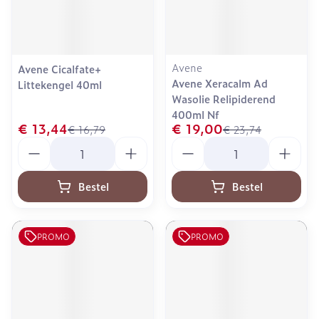
Avene
Avene Cicalfate+
Avene Xeracalm Ad
Littekengel 40ml
Wasolie Relipiderend
400ml Nf
€ 13,44
€ 19,00
€ 16,79
€ 23,74
Aantal
Aantal
Bestel
Bestel
PROMO
PROMO