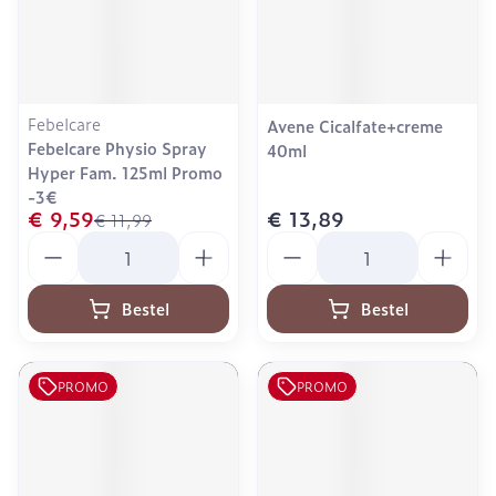
Febelcare
Avene Cicalfate+creme
Febelcare Physio Spray
40ml
Hyper Fam. 125ml Promo
-3€
€ 9,59
€ 13,89
€ 11,99
Aantal
Aantal
Bestel
Bestel
PROMO
PROMO