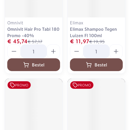
Omnivit
Elimax
Omnivit Hair Pro Tabl 180
Elimax Shampoo Tegen
Promo -40%
Luizen Fl 100ml
€ 45,74
€ 11,97
€ 57,17
€ 19,95
Aantal
Aantal
Bestel
Bestel
PROMO
PROMO