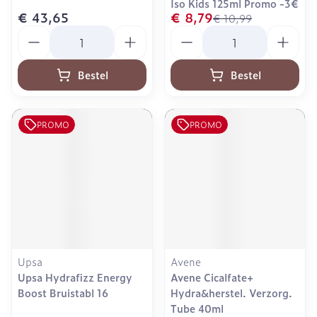
Iso Kids 125ml Promo -3€
€ 43,65
€ 8,79
€ 10,99
Aantal
Aantal
Bestel
Bestel
PROMO
PROMO
Upsa
Avene
Upsa Hydrafizz Energy
Avene Cicalfate+
Boost Bruistabl 16
Hydra&herstel. Verzorg.
Tube 40ml