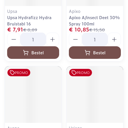
Upsa
Apixo
Upsa Hydrafizz Hydra
Apixo A/insect Deet 30%
Bruistabl 16
Spray 100ml
€ 7,91
€ 10,85
€ 8,89
€ 15,50
Aantal
Aantal
Bestel
Bestel
PROMO
PROMO
Avene
Uriage