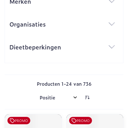
Merken
filter
Organisaties
filter
Dieetbeperkingen
filter
Producten
1
-
24
van
736
Sorteer op:
PROMO
PROMO