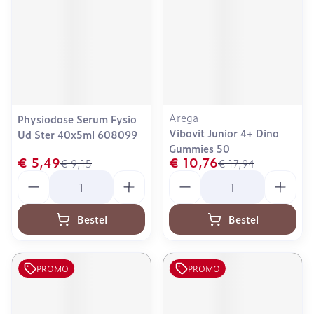
Arega
Physiodose Serum Fysio
Vibovit Junior 4+ Dino
Ud Ster 40x5ml 608099
Gummies 50
€ 5,49
€ 10,76
€ 9,15
€ 17,94
Aantal
Aantal
Bestel
Bestel
PROMO
PROMO