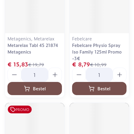
Metagenics, Metarelax
Febelcare
Metarelax Tabl 45 21874
Febelcare Physio Spray
Metagenics
Iso Family 125ml Promo
-3€
€ 15,83
€ 8,79
€ 19,79
€ 10,99
Aantal
Aantal
Bestel
Bestel
PROMO