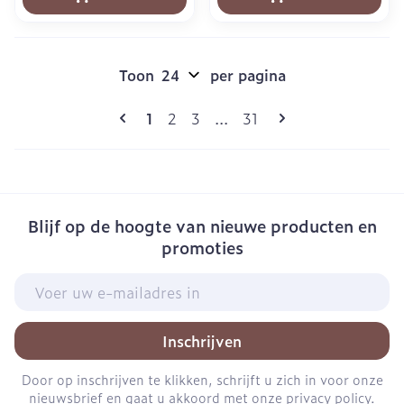
Toon
per pagina
Pagina's
U lees momenteel pagina
Pagina
Pagina
Pagina
1
2
3
...
31
Blijf op de hoogte van nieuwe producten en
promoties
E-mail adres
Inschrijven
Door op inschrijven te klikken, schrijft u zich in voor onze
nieuwsbrief en gaat u akkoord met onze
privacy policy
.