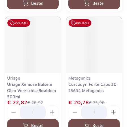
Bestel
Bestel
PROMO
PROMO
Uriage
Metagenics
Uriage Xemose Balsem
Curcudyn Forte Caps 30
Oleo Verzacht.a/krabben
25634 Metagenics
500ml
€ 22,82
€ 20,78
€ 28,52
€ 25,98
Aantal
Aantal
Bestel
Bestel