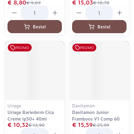
€ 8,80
€ 15,03
€ 9,89
€ 18,78
Aantal
Aantal
Bestel
Bestel
PROMO
PROMO
Uriage
Davitamon
Uriage Bariederm Cica
Davitamon Junior
Creme Ip50+ 40ml
Framboos V1 Comp 60
€ 10,32
€ 15,59
€ 12,90
€ 23,99
Aantal
Aantal