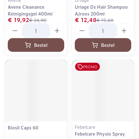
Avene Cleanance
Uriage Ds Hair Shampoo
Reinigingsgel 400ml
A/roos 200ml
€ 19,92
€ 12,48
€ 24,90
€ 15,60
Aantal
Aantal
Bestel
Bestel
PROMO
Febelcare
Biosil Caps 60
Febelcare Physio Spray