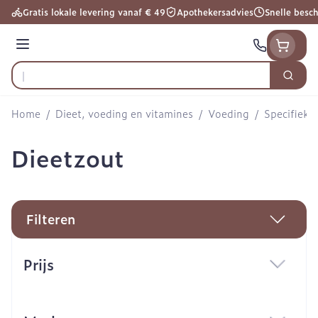
Ga naar de inhoud
Gratis lokale levering vanaf € 49
Apothekersadvies
Snelle besc
Menu
Zoek
Product, merk, categorie...
Home
/
Dieet, voeding en vitamines
/
Voeding
/
Specifieke
Dieetzout
Filteren
Doorgaan naar productlijst
Prijs
filter