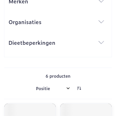
Merken
filter
Organisaties
filter
Dieetbeperkingen
filter
6
producten
Sorteer op: