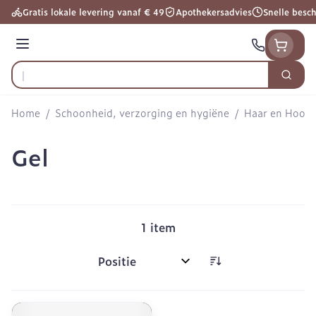
Ga naar de inhoud
Gratis lokale levering vanaf € 49
Apothekersadvies
Snelle besc
Menu
Zoek
Product, merk, categorie...
Home
/
Schoonheid, verzorging en hygiëne
/
Haar en Hoofd
Gel
1
item
Sorteer op: