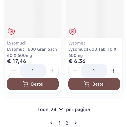
Geneesmiddel
Geneesmiddel
Lysomucil
Lysomucil
Lysomucil 600 Gran Sach
Lysomucil 600 Tabl 10 X
60 X 600mg
600mg
€ 17,46
€ 6,36
Aantal
Aantal
Bestel
Bestel
Toon
per pagina
Pagina's
U lees momenteel pagina
Pagina
1
2