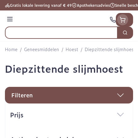
Ga naar de inhoud
Gratis lokale levering vanaf € 49
Apothekersadvies
Snelle besc
Menu
Zoek
Product, merk, categorie...
Home
/
Geneesmiddelen
/
Hoest
/
Diepzittende slijmhoest
Diepzittende slijmhoest
Filteren
Doorgaan naar productlijst
Prijs
filter