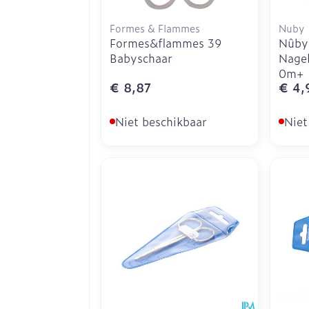
Formes & Flammes
Nuby
Formes&flammes 39
Nûby
Babyschaar
Nagel
0m+
€ 8,87
€ 4,
Niet beschikbaar
Niet