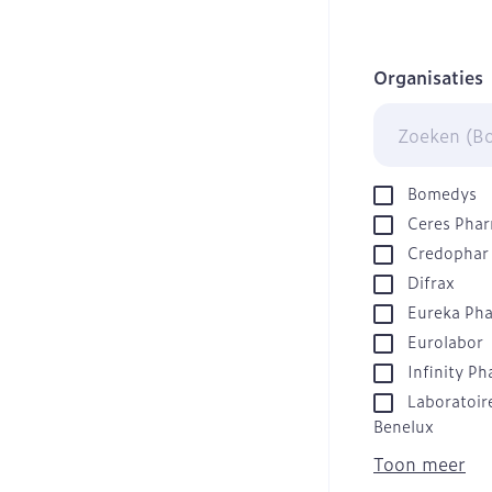
slijmhoest
Batterijen
Handhygiëne
Massagebalsem 
Toebehoren
Manicure & ped
Organisaties
Steriel materiaa
filter
Hormonaal stels
Mond
Droge mond
Bomedys
Elektrische tan
Ceres Pha
Credophar
Interdentaal - f
Difrax
Kunstgebit
Eureka Ph
Toon meer
Eurolabor
Infinity P
Laboratoire
Benelux
Toon meer