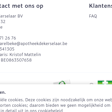
act met ons op
Klanten
erselaar BV
FAQ
 32
ke
71 26 76
arelbeke@
apotheekdekerselaar.be
341305
aris:
Kristof Mattelin
:
BE0863507658
en.
le cookies. Deze cookies zijn noodzakelijk om onze web
orten cookies; daarom bieden we geen mogelijkheid om 
opsvoorwaarden
Privacy disclaimer
Cookies
ODR-platform
in detail uit in ons
cookiebeleid