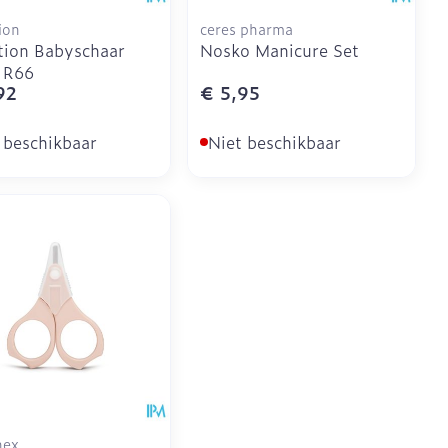
ion
ceres pharma
tion Babyschaar
Nosko Manicure Set
 R66
92
€ 5,95
 beschikbaar
Niet beschikbaar
nex