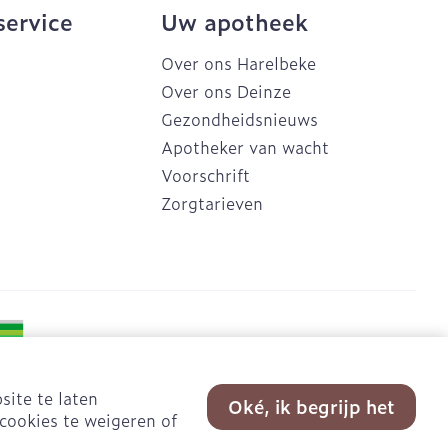
service
Uw apotheek
Over ons Harelbeke
Over ons Deinze
Gezondheidsnieuws
Apotheker van wacht
Voorschrift
Zorgtarieven
site te laten
Oké, ik begrijp het
cookies te weigeren of