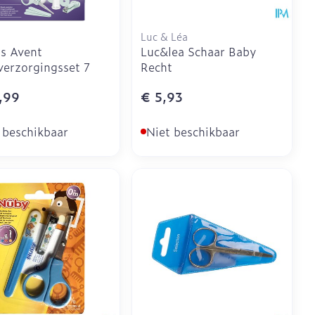
Luc & Léa
ps Avent
Luc&lea Schaar Baby
erzorgingsset 7
Recht
,99
€ 5,93
 beschikbaar
Niet beschikbaar