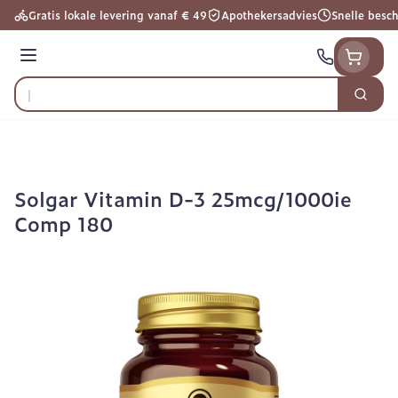
Ga naar de inhoud
Gratis lokale levering vanaf € 49
Apothekersadvies
Snelle besc
Menu
Zoek
Product, merk, categorie...
Solgar Vitamin D-3 25mcg/1000ie
Comp 180