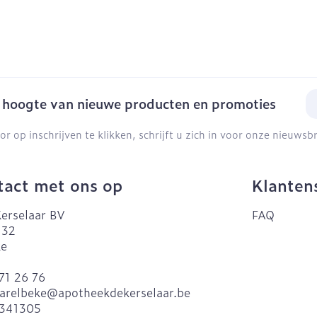
E-
e hoogte van nieuwe producten en promoties
or op inschrijven te klikken, schrijft u zich in voor onze nieuws
act met ons op
Klanten
erselaar BV
FAQ
 32
ke
71 26 76
arelbeke@
apotheekdekerselaar.be
341305