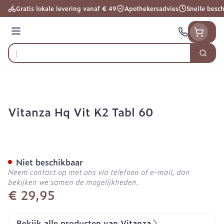
Ga naar de inhoud
Gratis lokale levering vanaf € 49
Apothekersadvies
Snelle besc
Menu
Zoek
Product, merk, categorie...
Vitanza Hq Vit K2 Tabl 60
Vitanza Hq Vit K2 Tabl 60
Niet beschikbaar
Neem contact op met ons via telefoon of e-mail, dan
bekijken we samen de mogelijkheden.
€ 29,95
Bekijk alle producten van Vitanza