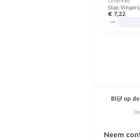
Covarmed
Stax Vingers
€ 7,22
Aantal
Blijf op d
Do
Neem cont