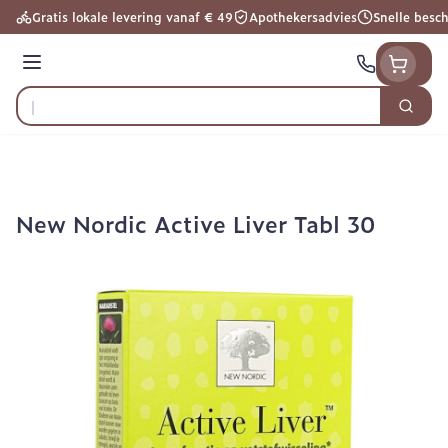
Ga naar de inhoud
Gratis lokale levering vanaf € 49
Apothekersadvies
Snelle besc
Menu
Zoek
Product, merk, categorie...
New Nordic Active Liver Tabl 30