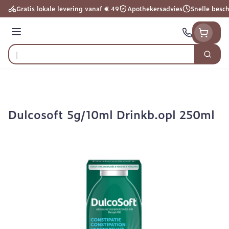
Ga naar de inhoud
Gratis lokale levering vanaf € 49
Apothekersadvies
Snelle besc
Menu
Zoek
Product, merk, categorie...
Dulcosoft 5g/10ml Drinkb.opl 250ml