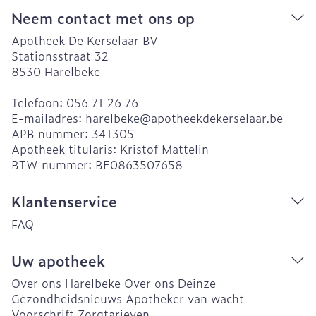
Neem contact met ons op
Apotheek De Kerselaar BV
Stationsstraat 32
8530
Harelbeke
Telefoon:
056 71 26 76
E-mailadres:
harelbeke@
apotheekdekerselaar.be
APB nummer:
341305
Apotheek titularis:
Kristof Mattelin
BTW nummer:
BE0863507658
Klantenservice
FAQ
Uw apotheek
Over ons Harelbeke
Over ons Deinze
Gezondheidsnieuws
Apotheker van wacht
Voorschrift
Zorgtarieven