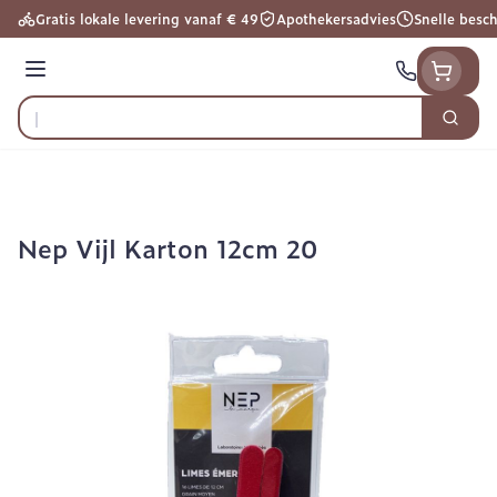
Ga naar de inhoud
Gratis lokale levering vanaf € 49
Apothekersadvies
Snelle besc
Menu
Zoek
Product, merk, categorie...
Nep Vijl Karton 12cm 20