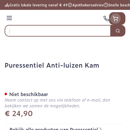
Ga naar de inhoud
Gratis lokale levering vanaf € 49
Apothekersadvies
Snelle besc
Menu
Zoek
Product, merk, categorie...
Puressentiel Anti-luizen Kam
Puressentiel Anti-luizen 
Niet beschikbaar
Neem contact op met ons via telefoon of e-mail, dan
bekijken we samen de mogelijkheden.
€ 24,90
Bekijk alle producten van Puressentiel