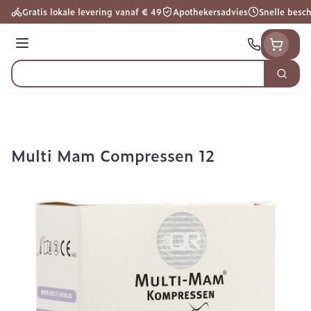
Ga naar de inhoud
Gratis lokale levering vanaf € 49
Apothekersadvies
Snelle besc
Menu
Zoek
Product, merk, categorie...
Multi Mam Compressen 12